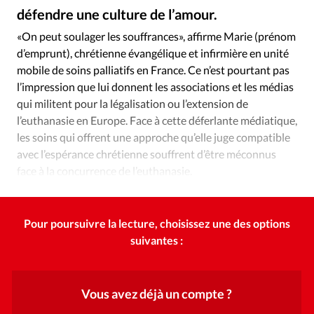
Édition: Internationale
défendre une culture de l’amour.
GettyImages
©
Devise:
CHF
«On peut soulager les souffrances», affirme Marie (prénom
d’emprunt), chrétienne évangélique et infirmière en unité
RUBRIQUES
Tous les articles
Actualité chrétienne
mobile de soins palliatifs en France. Ce n’est pourtant pas
l’impression que lui donnent les associations et les médias
Actualité internationale
Chronique
Culture
qui militent pour la légalisation ou l’extension de
Dossier
Eglises
Foi
Génération réveil
Monde
l’euthanasie en Europe. Face à cette déferlante médiatique,
Opinions
Publireportage
Relations Aujourd'hui
les soins qui offrent une approche qu’elle juge compatible
Société
Tour du monde des Eglises
Trait d'Ixène
avec l’espérance chrétienne souffrent d’être méconnus
face à la concurrence de l’euthanasie.
Vécu
Vie Intérieure
Pour poursuivre la lecture, choisissez une des options
suivantes :
Vous avez déjà un compte ?