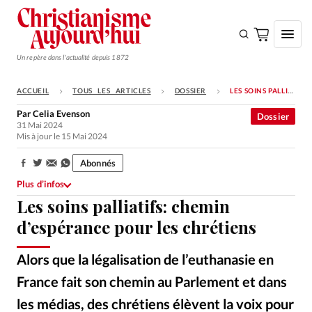
Un repère dans l'actualité depuis 1872
ACCUEIL
TOUS LES ARTICLES
DOSSIER
LES SOINS PALLIATIFS: CHEMIN D’ESPÉRANCE POUR LES CHRÉTIENS
S'ABONNER
Par
Celia Evenson
Dossier
31 Mai 2024
Monde
Mis à jour le 15 Mai 2024
Eglises
Abonnés
Partager:
Opinions
Plus d’infos
Les soins palliatifs: chemin
Tous les articles
d’espérance pour les chrétiens
Faire un don
Emploi
Alors que la légalisation de l’euthanasie en
France fait son chemin au Parlement et dans
Se connecter
les médias, des chrétiens élèvent la voix pour