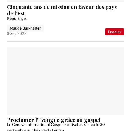
Édition: Internationale
Cinquante ans de mission en faveur des pays
Devise:
CHF
de l’Est
Reportage.
RUBRIQUES
Tous les articles
Actualité chrétienne
Maude Burkhalter
Dossier
8 Sep 2023
Actualité internationale
Chronique
Culture
Dossier
Eglises
Foi
Génération réveil
Monde
Opinions
Publireportage
Relations Aujourd'hui
Société
Tour du monde des Eglises
Trait d'Ixène
Vécu
Vie Intérieure
Proclamer l’Evangile grâce au gospel
Le Geneva International Gospel Festival aura lieu le 30
septembre au théâtre du Léman.