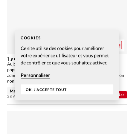
COOKIES
Ce site utilise des cookies pour améliorer
votre expérience utilisateur et vous permet
Les visages de la mission en 2023
de contrôler ce que vous souhaitez activer.
Aujourd’hui plus qu’avant, La mission collabore avec la
population locale. Les enjeux climatiques, financiers et
Personnaliser
administratifs sont considérables pour les ONG. Tour d’horizon
non exhaustif.
OK, J'ACCEPTE TOUT
Maude Burkhalter
Abonnés
Dossier
28 Août 2023