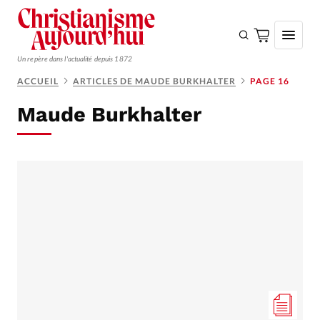
Un repère dans l'actualité depuis 1872
ACCUEIL
ARTICLES DE MAUDE BURKHALTER
PAGE 16
S'ABONNER
Maude Burkhalter
Monde
Eglises
Opinions
Tous les articles
Faire un don
Emploi
Se connecter