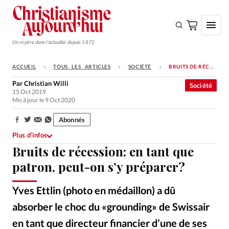
Un repère dans l'actualité depuis 1872
ACCUEIL
TOUS LES ARTICLES
SOCIÉTÉ
BRUITS DE RÉCESSION: EN TANT QUE PATRON, PEUT-ON S’Y PRÉPARER?
S'ABONNER
Par
Christian Willi
Société
15 Oct 2019
Monde
Mis à jour le 9 Oct 2020
Eglises
Abonnés
Partager:
Opinions
Plus d’infos
Bruits de récession: en tant que
Tous les articles
patron, peut-on s’y préparer?
Faire un don
Emploi
Yves Ettlin (photo en médaillon) a dû
absorber le choc du «grounding» de Swissair
Se connecter
en tant que directeur financier d’une de ses