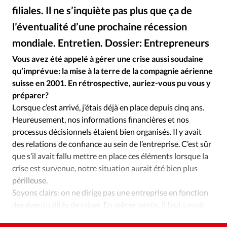
Édition: Internationale
filiales. Il ne s’inquiète pas plus que ça de
Devise:
CHF
l’éventualité d’une prochaine récession
RUBRIQUES
mondiale. Entretien. Dossier: Entrepreneurs
DR
©
Tous les articles
Actualité chrétienne
Vous avez été appelé à gérer une crise aussi soudaine
Actualité internationale
Chronique
Culture
qu’imprévue: la mise à la terre de la compagnie aérienne
Dossier
Eglises
Foi
Génération réveil
Monde
suisse en 2001. En rétrospective, auriez-vous pu vous y
préparer?
Opinions
Publireportage
Relations Aujourd'hui
Lorsque c’est arrivé, j’étais déjà en place depuis cinq ans.
Société
Tour du monde des Eglises
Trait d'Ixène
Heureusement, nos informations financières et nos
Vécu
Vie Intérieure
processus décisionnels étaient bien organisés. Il y avait
des relations de confiance au sein de l’entreprise. C’est sûr
que s’il avait fallu mettre en place ces éléments lorsque la
crise est survenue, notre situation aurait été bien plus
périlleuse.
Soyons clairs: on ne dirige pas une entreprise en fonction
des éventualités de crises. En même temps, il faut savoir
que ça peut arriver.