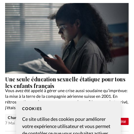
Une seule éducation sexuelle étatique pour tous
les enfants français
Vous avez été appelé à gérer une crise aussi soudaine qu’imprévue:
la mise à la terre de la compagnie aérienne suisse en 2001. En
rétrospective, auriez-vous pu vous y préparer? Lorsque c’est arrivé,
j’étais déjà…
COOKIES
Charlotte Moulin
Ce site utilise des cookies pour améliorer
Abonnés
Société
7 Mai 2025
votre expérience utilisateur et vous permet
de contrôler ce que vous souhaitez activer.