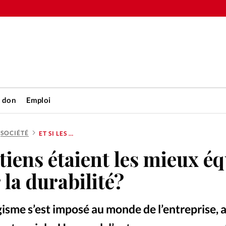
n don
Emploi
SOCIÉTÉ
ET SI LES CHRÉTIENS ÉTAIENT LES MIEUX ÉQUIPÉS POUR ASSURER LA DURABILITÉ?
Accueil
étiens étaient les mieux é
rétienne
Les abo
 la durabilité?
nique
Faire u
gisme s’est imposé au monde de l’entreprise, 