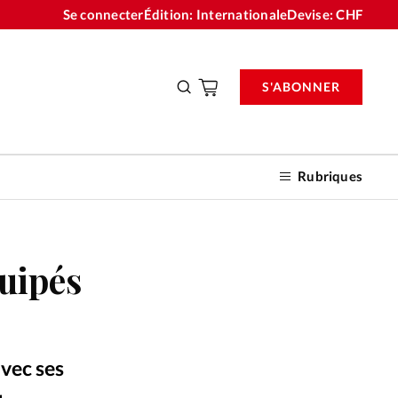
Se connecter
Édition: Internationale
Devise:
CHF
S'ABONNER
Rubriques
quipés
nnements
n don
avec ses