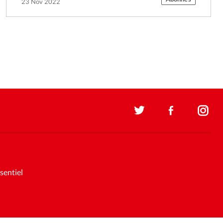
23 Nov 2022
sentiel
Soutenez la presse évangélique.
Faites un don pour nous aider à
nous développer