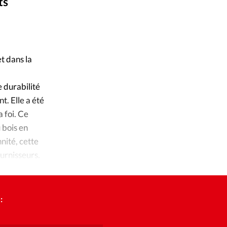
ique
ts
s
iStockphoto
©
ction
t dans la
mpte
 durabilité
t. Elle a été
ement d'adresse
 foi. Ce
 bois en
ntacter
nité, cette
ournisseurs.
: