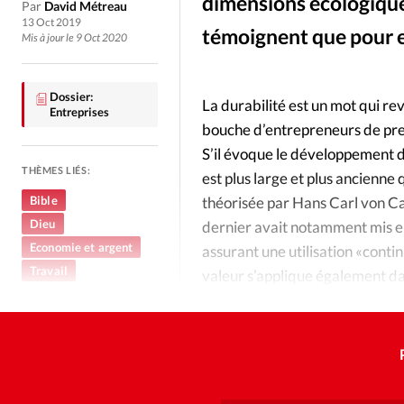
Culture
Dossier
Eglises
dimensions écologique
Par
David Métreau
13 Oct 2019
témoignent que pour e
Mis à jour le 9 Oct 2020
Génération réveil
Monde
Dossier:
La durabilité est un mot qui r
Publireportage
Relations Auj
Entreprises
bouche d’entrepreneurs de pre
S’il évoque le développement d
Société
Tour du monde des Eg
THÈMES LIÉS:
est plus large et plus ancienne 
Bible
théorisée par Hans Carl von Car
Trait d'Ixène
Vécu
Vie Int
Dieu
dernier avait notamment mis en
Economie et argent
assurant une utilisation «cont
Travail
valeur s’applique également dan
Pourquoi les entrepreneurs chr