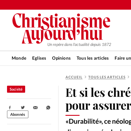
Un repère dans l'actualité depuis 1872
Monde
Eglises
Opinions
Tous les articles
Faire u
ACCUEIL
TOUS LES ARTICLES
RUBRIQUES
Et si les chr
Société
Tous les articles
Actualité ch
pour assurer
Partager:
Actualité internationale
Chro
Abonnés
«Durabilité», ce néolo