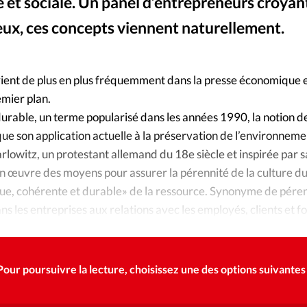
Foi
La bout
 et sociale. Un panel d’entrepreneurs croyan
ux, ces concepts viennent naturellement.
À propo
Opinions
La réda
evient de plus en plus fréquemment dans la presse économique e
ourd'hui
mier plan.
Mon co
urable, un terme popularisé dans les années 1990, la notion de
lises
que son application actuelle à la préservation de l’environnemen
Changem
lowitz, un protestant allemand du 18e siècle et inspirée par sa
érieure
 œuvre des moyens pour assurer la pérennité de la culture du
Nous co
inue, cohérente et durable» de la ressource. Synonyme de péren
s les entreprises aux relations avec les employés, clients et f
Emploi
étiens d’aujourd’hui devraient-ils davantage s’y intéresser?
Pour poursuivre la lecture, choisissez une des options suivantes 