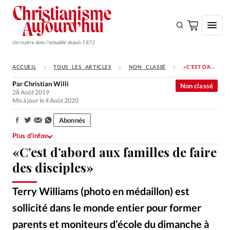
Un repère dans l'actualité depuis 1872
ACCUEIL
TOUS LES ARTICLES
NON CLASSÉ
«C’EST D’ABORD AUX FAMILLES DE FAIRE DES DISCIPLES»
S'ABONNER
Par
Christian Willi
Non classé
28 Août 2019
Monde
Mis à jour le 4 Août 2020
Eglises
Abonnés
Partager:
Opinions
Plus d’infos
«C’est d’abord aux familles de faire
Tous les articles
des disciples»
Faire un don
Emploi
Terry Williams (photo en médaillon) est
sollicité dans le monde entier pour former
Se connecter
parents et moniteurs d’école du dimanche à