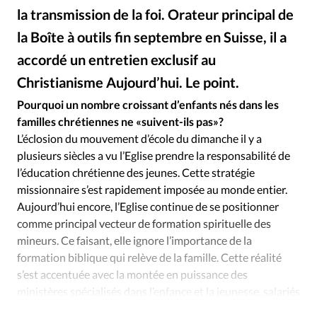
Édition: Internationale
la transmission de la foi. Orateur principal de
Devise:
CHF
la Boîte à outils fin septembre en Suisse, il a
RUBRIQUES
accordé un entretien exclusif au
Tous les articles
Actualité chrétienne
Christianisme Aujourd’hui. Le point.
Istockphoto - DR
©
Actualité internationale
Chronique
Culture
Pourquoi un nombre croissant d’enfants nés dans les
Dossier
Eglises
Foi
Génération réveil
Monde
familles chrétiennes ne «suivent-ils pas»?
Opinions
Publireportage
Relations Aujourd'hui
L’éclosion du mouvement d’école du dimanche il y a
Société
Tour du monde des Eglises
Trait d'Ixène
plusieurs siècles a vu l’Eglise prendre la responsabilité de
l’éducation chrétienne des jeunes. Cette stratégie
Vécu
Vie Intérieure
missionnaire s’est rapidement imposée au monde entier.
Aujourd’hui encore, l’Eglise continue de se positionner
comme principal vecteur de formation spirituelle des
mineurs. Ce faisant, elle ignore l’importance de la
formation biblique qui relève de la famille. Cette réalité
s’est accentuée avec la montée en puissance des
ministères spécialisés dans l’enfance et la jeunesse, salariés
par les Eglises locales.