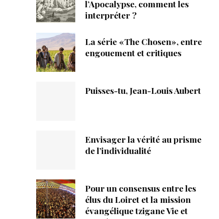
ique
l’Apocalypse, comment les
interpréter ?
s
La série «The Chosen», entre
engouement et critiques
ction
mpte
Puisses-tu, Jean-Louis Aubert
ement d'adresse
ntacter
Envisager la vérité au prisme
de l’individualité
Pour un consensus entre les
élus du Loiret et la mission
évangélique tzigane Vie et