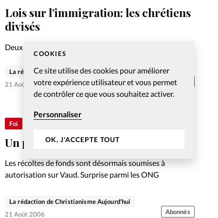
Lois sur l’immigration: les chrétiens
divisés
Deux politiciens chrétiens romands donnent leur point
COOKIES
de vue sur les lois soumises en votation populaire le 24
septembre prochain
Ce site utilise des cookies pour améliorer
La rédaction de Christianisme Aujourd'hui
votre expérience utilisateur et vous permet
Abonnés
21 Août 2006
de contrôler ce que vous souhaitez activer.
Personnaliser
Foi
Un permis de récolter des fonds
OK, J'ACCEPTE TOUT
Les récoltes de fonds sont désormais soumises à
autorisation sur Vaud. Surprise parmi les ONG
La rédaction de Christianisme Aujourd'hui
Abonnés
21 Août 2006