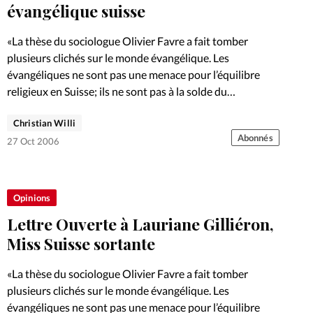
Foi
La bout
évangélique suisse
À propo
Opinions
«La thèse du sociologue Olivier Favre a fait tomber
plusieurs clichés sur le monde évangélique. Les
La réda
évangéliques ne sont pas une menace pour l’équilibre
ourd'hui
religieux en Suisse; ils ne sont pas à la solde du…
Mon co
Christian Willi
lises
Abonnés
27 Oct 2006
Changem
érieure
Nous co
Opinions
Lettre Ouverte à Lauriane Gilliéron,
Emploi
Miss Suisse sortante
«La thèse du sociologue Olivier Favre a fait tomber
plusieurs clichés sur le monde évangélique. Les
évangéliques ne sont pas une menace pour l’équilibre