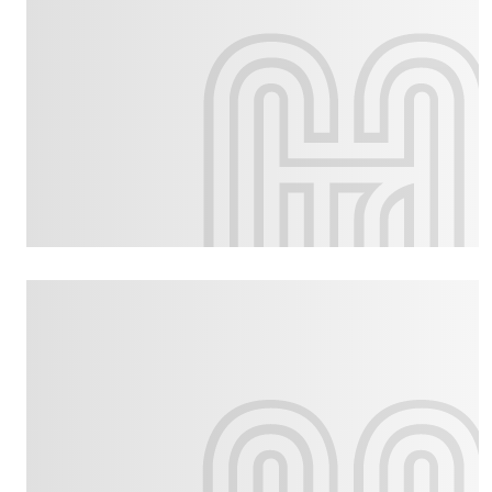
Culture
Dossier
Eglises
Génération réveil
Monde
Publireportage
Relations Auj
Société
Tour du monde des Eg
Trait d'Ixène
Vécu
Vie Int