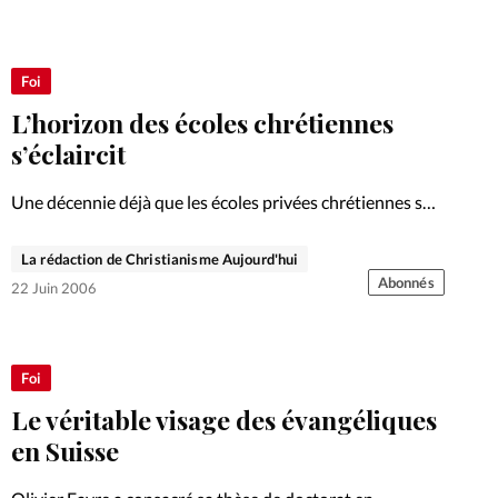
Foi
L’horizon des écoles chrétiennes
s’éclaircit
Une décennie déjà que les écoles privées chrétiennes se
sont implantées en francophonie. Certaines ont disparu,
la plupart a subsisté et mûri. Tour des lieux
La rédaction de Christianisme Aujourd'hui
Abonnés
22 Juin 2006
Foi
Le véritable visage des évangéliques
en Suisse