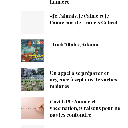
Lumière
«Je t’aimais, je t’aime et je
t’aimerai» de Francis Cabrel
«Inch’Allah», Adamo
Un appel à se préparer en
urgence à sept ans de vaches
maigres
Covid-19 : Amour et
vaccination, 9 raisons pour ne
pas les confondre