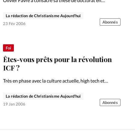
Olivier Favre a consacré sa thèse de doctorat en
sociologie à l’analyse des évangéliques en Suisse
La rédaction de Christianisme Aujourd'hui
Abonnés
23 Fév 2006
Foi
Êtes-vous prêts pour la révolution
ICF ?
Très en phase avec la culture actuelle, high tech et
dynamique, le mouvement d’Églises International
Christian Fellowship (ICF) basé à Zurich a commencé son
La rédaction de Christianisme Aujourd'hui
implantation en Romandie. Les jeunes en redemandent.
Abonnés
19 Jan 2006
Le reportage du Christianisme…