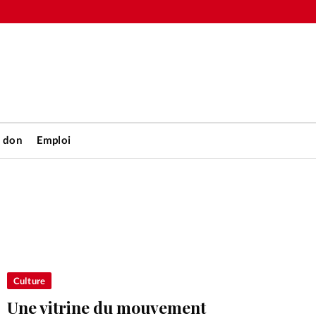
n don
Emploi
Accueil
rétienne
Les abo
nique
Faire u
Culture
Une vitrine du mouvement