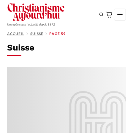
Un repère dans l'actualité depuis 1872
ACCUEIL
SUISSE
PAGE 59
S'ABONNER
Suisse
Monde
Eglises
Opinions
Tous les articles
Faire un don
Emploi
Se connecter