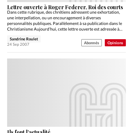
Édition: Internationale
Lettre ouverte à Roger Federer, Roi des courts
Devise:
CHF
Dans cette rubrique, des chrétiens adressent une exhortation,
une interpellation, ou un encouragement à diverses
RUBRIQUES
personnalités publiques. Parallèlement à sa publication dans le
Tous les articles
Actualité chrétienne
Christianisme Aujourd’hui, cette lettre ouverte est adressée à
son destinataire.
Actualité internationale
Chronique
Culture
Sandrine Roulet
Abonnés
Opinions
24 Sep 2007
Dossier
Eglises
Foi
Génération réveil
Monde
Opinions
Publireportage
Relations Aujourd'hui
Société
Tour du monde des Eglises
Trait d'Ixène
Vécu
Vie Intérieure
Ils font l’actualité