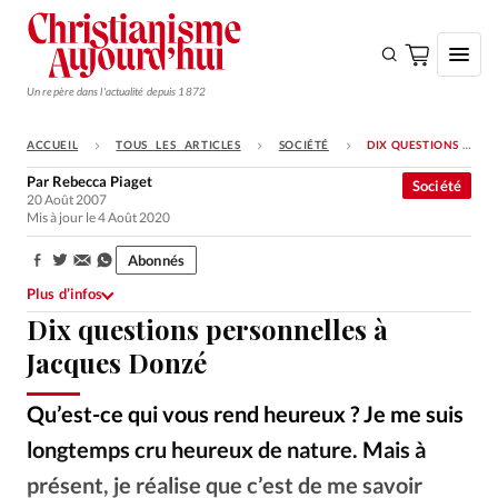
Un repère dans l'actualité depuis 1872
ACCUEIL
TOUS LES ARTICLES
SOCIÉTÉ
DIX QUESTIONS PERSONNELLES À JACQUES DONZÉ
S'ABONNER
Par
Rebecca Piaget
Société
20 Août 2007
Monde
Mis à jour le 4 Août 2020
Eglises
Abonnés
Partager:
Opinions
Plus d’infos
Dix questions personnelles à
Tous les articles
Jacques Donzé
Faire un don
Emploi
Qu’est-ce qui vous rend heureux ? Je me suis
longtemps cru heureux de nature. Mais à
Se connecter
présent, je réalise que c’est de me savoir