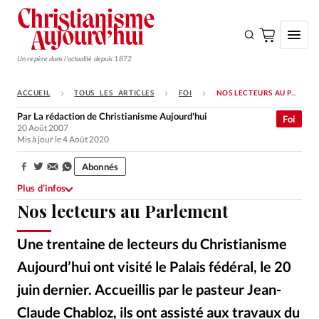
Un repère dans l'actualité depuis 1872
ACCUEIL
TOUS LES ARTICLES
FOI
NOS LECTEURS AU PARLEMENT
S'ABONNER
Par
La rédaction de Christianisme Aujourd'hui
Foi
20 Août 2007
Monde
Mis à jour le 4 Août 2020
Eglises
Abonnés
Partager:
Opinions
Plus d’infos
Nos lecteurs au Parlement
Tous les articles
Faire un don
Une trentaine de lecteurs du Christianisme
Emploi
Aujourd’hui ont visité le Palais fédéral, le 20
juin dernier. Accueillis par le pasteur Jean-
Se connecter
Claude Chabloz, ils ont assisté aux travaux du