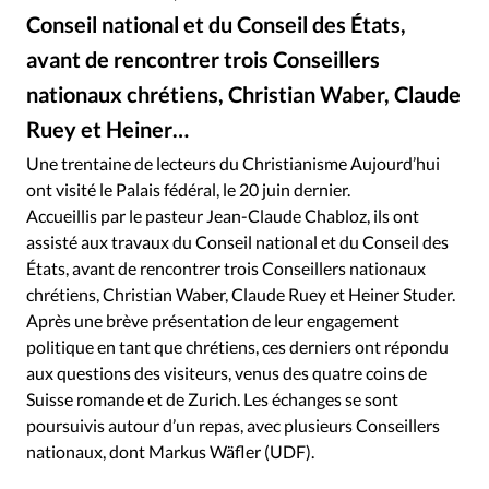
Édition: Internationale
Conseil national et du Conseil des États,
Devise:
CHF
avant de rencontrer trois Conseillers
RUBRIQUES
nationaux chrétiens, Christian Waber, Claude
Tous les articles
Actualité chrétienne
Ruey et Heiner…
Actualité internationale
Chronique
Culture
Une trentaine de lecteurs du Christianisme Aujourd’hui
Dossier
Eglises
Foi
Génération réveil
Monde
ont visité le Palais fédéral, le 20 juin dernier.
Opinions
Publireportage
Relations Aujourd'hui
Accueillis par le pasteur Jean-Claude Chabloz, ils ont
Société
Tour du monde des Eglises
Trait d'Ixène
assisté aux travaux du Conseil national et du Conseil des
États, avant de rencontrer trois Conseillers nationaux
Vécu
Vie Intérieure
chrétiens, Christian Waber, Claude Ruey et Heiner Studer.
Après une brève présentation de leur engagement
politique en tant que chrétiens, ces derniers ont répondu
aux questions des visiteurs, venus des quatre coins de
Suisse romande et de Zurich. Les échanges se sont
poursuivis autour d’un repas, avec plusieurs Conseillers
nationaux, dont Markus Wäfler (UDF).