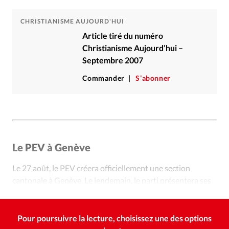
CHRISTIANISME AUJOURD'HUI
Article tiré du numéro
Christianisme Aujourd’hui –
Septembre 2007
Commander
S’abonner
Le PEV à Genève
Le 27 août, le PEV créera officiellement une section
cantonale à Genève. Le lendemain, le parti présentera ses
six candidats aux élections fédérales de cette automne.
Pour poursuivre la lecture, choisissez une des options