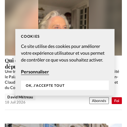
COOKIES
Ce site utilise des cookies pour améliorer
votre expérience utilisateur et vous permet
de contrôler ce que vous souhaitez activer.
Qui dites-vous que je suis? Avec l’ancienne
députée Georgina Dufoix
Personnaliser
Une trentaine de lecteurs du Christianisme Aujourd’hui ont visité
le Palais fédéral, le 20 juin dernier. Accueillis par le pasteur Jean-
Claude Chabloz, ils ont assisté aux travaux du Conseil national et
OK, J'ACCEPTE TOUT
du Conseil des États,…
David Métreau
Abonnés
Foi
18 Juil 2026