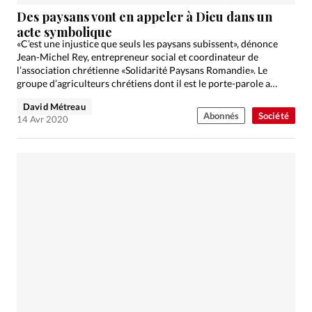
Édition: Internationale
Des paysans vont en appeler à Dieu dans un
Devise:
CHF
acte symbolique
«C’est une injustice que seuls les paysans subissent», dénonce
RUBRIQUES
Jean-Michel Rey, entrepreneur social et coordinateur de
Tous les articles
Actualité chrétienne
l’association chrétienne «Solidarité Paysans Romandie». Le
groupe d’agriculteurs chrétiens dont il est le porte-parole a
Actualité internationale
Chronique
Culture
décidé de plaider «devant…
David Métreau
Dossier
Eglises
Foi
Génération réveil
Monde
Abonnés
Société
14 Avr 2020
Opinions
Publireportage
Relations Aujourd'hui
Société
Tour du monde des Eglises
Trait d'Ixène
Vécu
Vie Intérieure