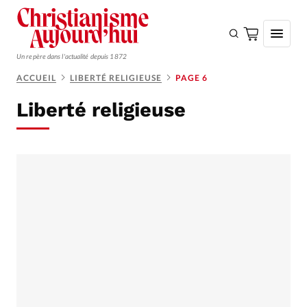
Un repère dans l'actualité depuis 1872
ACCUEIL
LIBERTÉ RELIGIEUSE
PAGE 6
S'ABONNER
Liberté religieuse
Monde
Eglises
Opinions
Tous les articles
Faire un don
Emploi
Se connecter