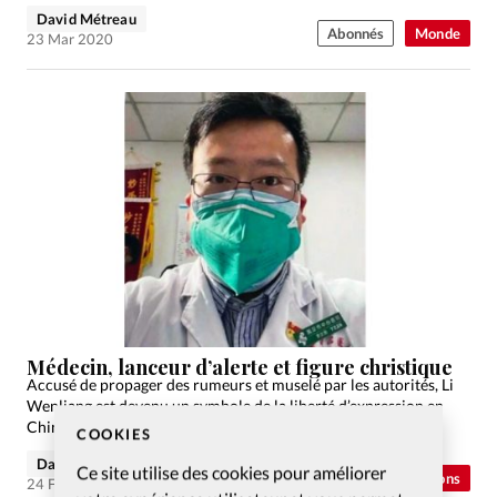
ministre israélien…
David Métreau
Abonnés
Monde
23 Mar 2020
Médecin, lanceur d’alerte et figure christique
Accusé de propager des rumeurs et muselé par les autorités, Li
Wenliang est devenu un symbole de la liberté d’expression en
Chine, où toute information est contrôlée par le régime.
COOKIES
David Métreau
Ce site utilise des cookies pour améliorer
Abonnés
Opinions
24 Fév 2020