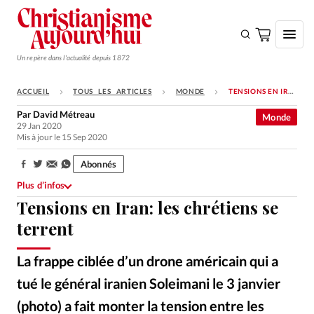
Un repère dans l'actualité depuis 1872
ACCUEIL
TOUS LES ARTICLES
MONDE
TENSIONS EN IRAN: LES CHRÉTIENS SE TERRENT
S'ABONNER
Par
David Métreau
Monde
29 Jan 2020
Monde
Mis à jour le 15 Sep 2020
Eglises
Abonnés
Partager:
Opinions
Plus d’infos
Tensions en Iran: les chrétiens se
Tous les articles
terrent
Faire un don
Emploi
La frappe ciblée d’un drone américain qui a
tué le général iranien Soleimani le 3 janvier
Se connecter
(photo) a fait monter la tension entre les