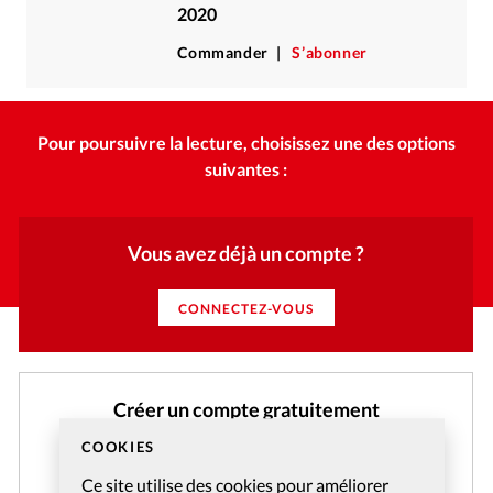
2020
Commander
S’abonner
Pour poursuivre la lecture, choisissez une des options
suivantes :
Vous avez déjà un compte ?
CONNECTEZ-VOUS
Créer un compte gratuitement
Et profitez gratuitement de l'accès aux articles web
COOKIES
réservés aux abonnés pendant 14 jours.
Ce site utilise des cookies pour améliorer