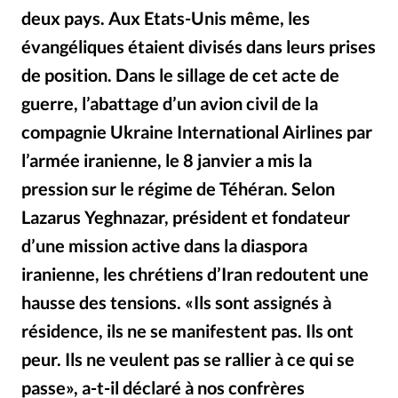
Édition: Internationale
deux pays. Aux Etats-Unis même, les
Devise:
CHF
évangéliques étaient divisés dans leurs prises
RUBRIQUES
de position. Dans le sillage de cet acte de
Tous les articles
Actualité chrétienne
guerre, l’abattage d’un avion civil de la
Actualité internationale
Chronique
Culture
compagnie Ukraine International Airlines par
Dossier
Eglises
Foi
Génération réveil
Monde
l’armée iranienne, le 8 janvier a mis la
Opinions
Publireportage
Relations Aujourd'hui
pression sur le régime de Téhéran. Selon
Société
Tour du monde des Eglises
Trait d'Ixène
Lazarus Yeghnazar, président et fondateur
Vécu
Vie Intérieure
d’une mission active dans la diaspora
iranienne, les chrétiens d’Iran redoutent une
hausse des tensions. «Ils sont assignés à
résidence, ils ne se manifestent pas. Ils ont
peur. Ils ne veulent pas se rallier à ce qui se
passe», a-t-il déclaré à nos confrères