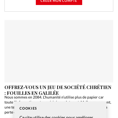
CRÉER MON COMPTE
OFFREZ-VOUS UN JEU DE SOCIÉTÉ CHRÉTIEN
: FOUILLES EN GALILÉE
Nous sommes en 2084. L’humanité n’utilise plus de papier car
toute l’information est numérisée sur Internet. Malheureusement,
une terrible panne informatique de niveau mondial engendre la
COOKIES
perte de toutes ces précieuses données, et la Bible…
Ce site utilise des cookies pour améliorer