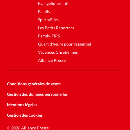
Evangéliques.info
Family
SpirituElles
Les Petits Reporters
Family-FIPS
Quart d'heure pour l'essentiel
Vacances Chrétiennes
Alliance Presse
Conditions générales de vente
Gestion des données personnelles
Mentions légales
Gestion des cookies
Soutenez la presse évangélique.
Faites un don pour nous aider à
®
2026 Alliance Presse
nous développer