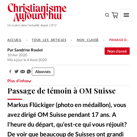
Un repère dans l'actualité depuis 1872
ACCUEIL
TOUS LES ARTICLES
NON CLASSÉ
PASSAGE DE TÉMOIN À OM SUISSE
S'ABONNER
Par
Sandrine Roulet
Non classé
10 Avr 2020
Monde
Mis à jour le 4 Août 2020
Eglises
Abonnés
Partager:
Opinions
Plus d’infos
Passage de témoin à OM Suisse
Tous les articles
Faire un don
Markus Flückiger (photo en médaillon), vous
Emploi
avez dirigé OM Suisse pendant 17 ans. A
l’heure du départ, qu’est-ce qui vous réjouit?
Se connecter
De voir que beaucoup de Suisses ont grandi