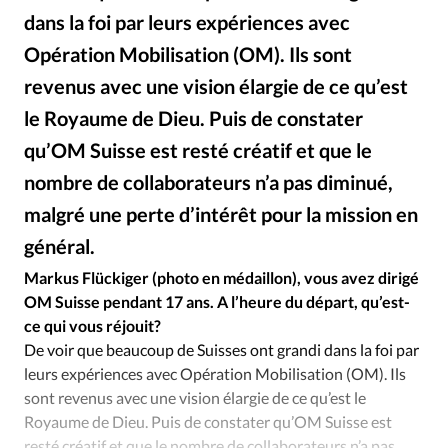
Édition: Internationale
dans la foi par leurs expériences avec
Devise:
CHF
Opération Mobilisation (OM). Ils sont
RUBRIQUES
revenus avec une vision élargie de ce qu’est
Tous les articles
Actualité chrétienne
le Royaume de Dieu. Puis de constater
Actualité internationale
Chronique
Culture
qu’OM Suisse est resté créatif et que le
Dossier
Eglises
Foi
Génération réveil
Monde
nombre de collaborateurs n’a pas diminué,
Opinions
Publireportage
Relations Aujourd'hui
malgré une perte d’intérêt pour la mission en
Société
Tour du monde des Eglises
Trait d'Ixène
général.
Vécu
Vie Intérieure
Markus Flückiger (photo en médaillon), vous avez dirigé
OM Suisse pendant 17 ans. A l’heure du départ, qu’est-
ce qui vous réjouit?
De voir que beaucoup de Suisses ont grandi dans la foi par
leurs expériences avec Opération Mobilisation (OM). Ils
sont revenus avec une vision élargie de ce qu’est le
Royaume de Dieu. Puis de constater qu’OM Suisse est
resté créatif et que le nombre de collaborateurs n’a pas