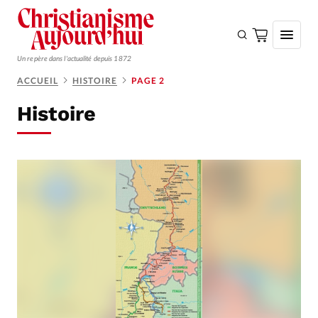
Un repère dans l'actualité depuis 1872
ACCUEIL
HISTOIRE
PAGE 2
S'ABONNER
Histoire
Monde
Eglises
Opinions
Tous les articles
Faire un don
Emploi
Se connecter