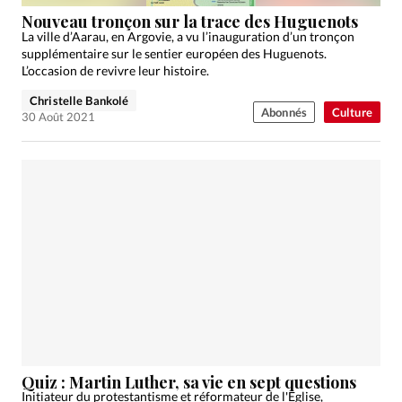
Édition: Internationale
Nouveau tronçon sur la trace des Huguenots
Devise:
CHF
La ville d’Aarau, en Argovie, a vu l’inauguration d’un tronçon
supplémentaire sur le sentier européen des Huguenots.
RUBRIQUES
L’occasion de revivre leur histoire.
Tous les articles
Actualité chrétienne
Christelle Bankolé
Abonnés
Culture
Actualité internationale
Chronique
Culture
30 Août 2021
Dossier
Eglises
Foi
Génération réveil
Monde
Opinions
Publireportage
Relations Aujourd'hui
Société
Tour du monde des Eglises
Trait d'Ixène
Vécu
Vie Intérieure
Quiz : Martin Luther, sa vie en sept questions
Initiateur du protestantisme et réformateur de l'Eglise,