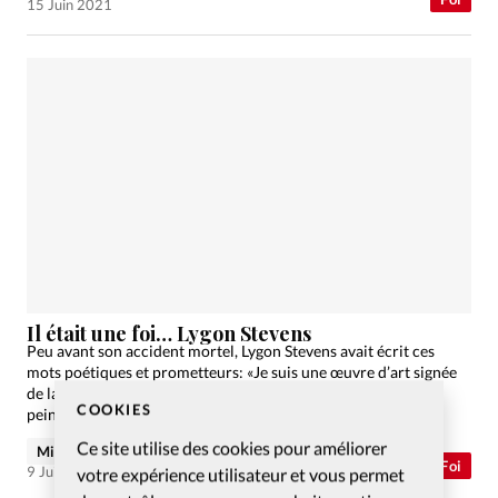
15 Juin 2021
Il était une foi… Lygon Stevens
Peu avant son accident mortel, Lygon Stevens avait écrit ces
mots poétiques et prometteurs: «Je suis une œuvre d’art signée
de la main de Dieu. Mais elle est inachevée; en fait il vient à
COOKIES
peine…
Ce site utilise des cookies pour améliorer
Michel Béghin
Abonnés
Foi
9 Juin 2021
votre expérience utilisateur et vous permet