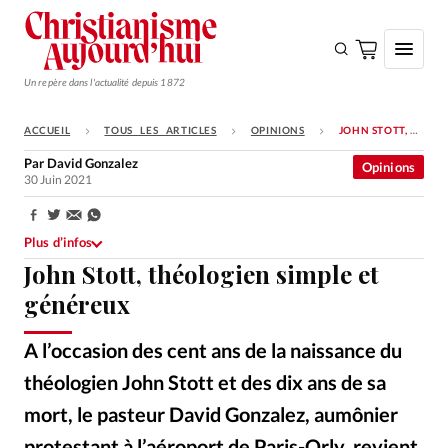
Un repère dans l'actualité depuis 1872
ACCUEIL
TOUS LES ARTICLES
OPINIONS
JOHN STOTT, THÉOLOGIEN SIMPLE ET GÉNÉREUX
S'ABONNER
Par
David Gonzalez
Opinions
30 Juin 2021
Monde
Eglises
Partager:
Plus d’infos
Opinions
John Stott, théologien simple et
Tous les articles
généreux
Faire un don
A l’occasion des cent ans de la naissance du
Emploi
théologien John Stott et des dix ans de sa
mort, le pasteur David Gonzalez, aumônier
Se connecter
protestant à l’aéroport de Paris-Orly, revient