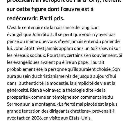
Édition: Internationale
sur cette figure dont l’œuvre est à
Devise:
CHF
redécouvrir. Parti pris.
BlueMoses Wikimedia CC BY 3.0
©
RUBRIQUES
C’est le centenaire de la naissance de l’anglican
Tous les articles
Actualité chrétienne
évangélique John Stott. Il se peut que vous n’y ayez pas
Actualité internationale
Chronique
Culture
pensé ou même que vous n’ayez jamais entendu parler de
Dossier
Eglises
Foi
Génération réveil
Monde
lui. John Stott n’est jamais apparu dans un
talk show
ni sur
Opinions
Publireportage
Relations Aujourd'hui
les réseaux sociaux. Pourtant, certains s’en souviennent. Si
les évangéliques avaient pu élire un pape, il aurait
Société
Tour du monde des Eglises
Trait d'Ixène
probablement été la personne qu’ils auraient choisie. Son
Vécu
Vie Intérieure
aura au sein du christianisme réside jusqu’à aujourd’hui
dans l’authenticité, la modestie, la simplicité de vie et la
générosité. Rien à voir avec la théologie dite «de la
prospérité», comme en témoigne son commentaire du
Sermon sur la montagne. «La fierté mal placée est la plus
grande tentation des dirigeants chrétiens», prévenait-il
avec tact en 2006, en visite aux Etats-Unis.