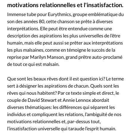
Édition: Internationale
motivations relationnelles et l'insatisfaction.
DR
©
Devise:
CHF
Immense tube pour Eurythmics, groupe emblématique du
son des années 80, cette chanson se prête à diverses
RUBRIQUES
interprétations. Elle peut être entendue comme une
Tous les articles
Actualité chrétienne
description des aspirations les plus universelles de l’être
Actualité internationale
Chronique
Culture
humain, mais elle peut aussi se prêter aux interprétations
Dossier
Eglises
Foi
Génération réveil
Monde
les plus malsaines, comme en témoigne le succès de la
Opinions
Publireportage
Relations Aujourd'hui
reprise par Marilyn Manson, grand prêtre auto-proclamé
de tout ce qui est malsain.
Société
Tour du monde des Eglises
Trait d'Ixène
Vécu
Vie Intérieure
Que sont les beaux rêves dont il est question ici? Le terme
sert à désigner les aspirations de chacun. Quels sont les
rêves qui nous habitent? Par ce texte simple et direct, le
couple de David Stewart et Annie Lennox abordait
diverses thématiques: les différences qui séparent les
individus et compliquent les relations, l’ambiguïté de nos
motivations relationnelles et, par-dessus tout,
l’insatisfaction universelle qui taraude l’esprit humain.