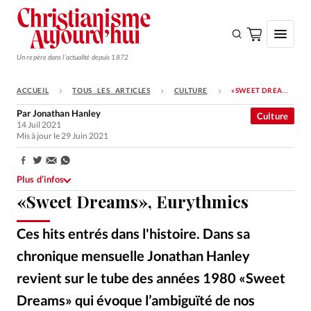
Un repère dans l'actualité depuis 1872
ACCUEIL
TOUS LES ARTICLES
CULTURE
«SWEET DREAMS», EURYTHMICS
S'ABONNER
Par
Jonathan Hanley
Culture
14 Juil 2021
Monde
Mis à jour le 29 Juin 2021
Eglises
Partager:
Opinions
Plus d’infos
«Sweet Dreams», Eurythmics
Tous les articles
Faire un don
Ces hits entrés dans l'histoire. Dans sa
Emploi
chronique mensuelle Jonathan Hanley
revient sur le tube des années 1980 «Sweet
Se connecter
Dreams» qui évoque l’ambiguïté de nos