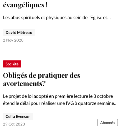
Foi
La bout
évangéliques !
À propo
Opinions
Les abus spirituels et physiques au sein de l’Eglise et
mouvements évangéliques ne sont pas rares: certains cas
La réda
sont malgré eux propulsés sur le devant de la scène. Ils
David Métreau
ourd'hui
mettent en lumière un système de…
2 Nov 2020
Mon co
lises
Changem
Société
érieure
Obligés de pratiquer des
Nous co
avortements?
Le projet de loi adopté en première lecture le 8 octobre
Emploi
étend le délai pour réaliser une IVG à quatorze semaines
et en supprime la clause de conscience. Une décision qui
Celia Evenson
heurte les consciences. Le…
Abonnés
29 Oct 2020