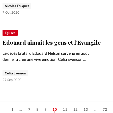
Yohann Tourne vient d’en être nommé secrétaire général
Nicolas Fouquet
au 1er septembre 2020. Entretien.
7 Oct 2020
Eglises
Edouard aimait les gens et l’Evangile
Le décès brutal d’Edouard Nelson survenu en août
dernier a créé une vive émotion. Celia Evenson,
rédactrice pour le «Christianisme Aujourd’hui», était
proche du vice-président du CNEF. Hommage.
Celia Evenson
27 Sep 2020
1
…
7
8
9
10
11
12
13
…
72