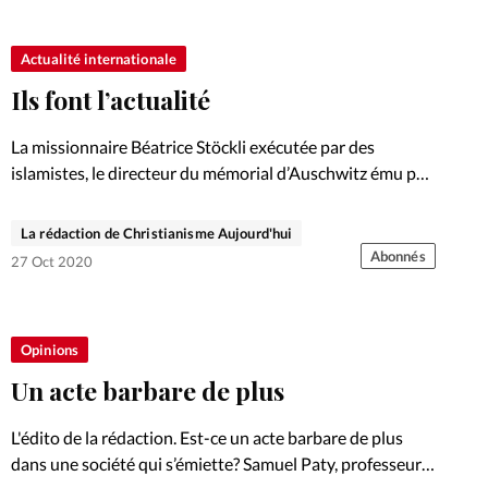
Actualité internationale
Ils font l’actualité
La missionnaire Béatrice Stöckli exécutée par des
islamistes, le directeur du mémorial d’Auschwitz ému par
le sort du jeune Nigérian, Lauren Daigle toujours au
sommet et Kendji Girac qui interprète un chant chrétien.
La rédaction de Christianisme Aujourd'hui
Abonnés
27 Oct 2020
Opinions
Un acte barbare de plus
L'édito de la rédaction. Est-ce un acte barbare de plus
dans une société qui s’émiette? Samuel Paty, professeur