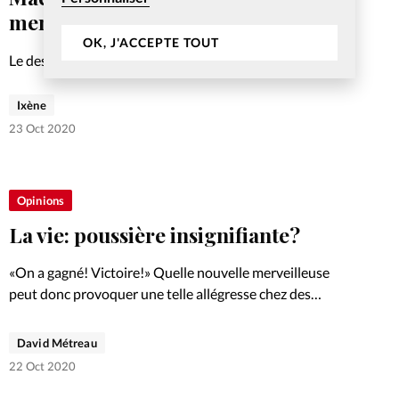
menace turque
OK, J'ACCEPTE TOUT
Le dessin du mois signé Ixène
Ixène
23 Oct 2020
Opinions
La vie: poussière insignifiante?
«On a gagné! Victoire!» Quelle nouvelle merveilleuse
peut donc provoquer une telle allégresse chez des
députés français? Un vaccin miracle contre le
coronavirus a-t-il été découvert? Une paix durable est-
David Métreau
elle désormais effective au Proche-Orient?
22 Oct 2020