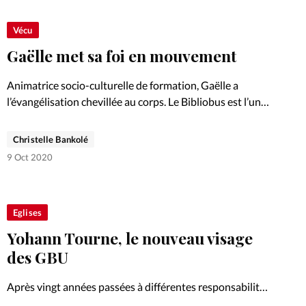
Vécu
Gaëlle met sa foi en mouvement
Animatrice socio-culturelle de formation, Gaëlle a
l’évangélisation chevillée au corps. Le Bibliobus est l’un
de ses champs de mission. Portrait.
Christelle Bankolé
9 Oct 2020
Eglises
Yohann Tourne, le nouveau visage
des GBU
Après vingt années passées à différentes responsabilités
au sein des Groupes Bibliques Universitaires (GBU),