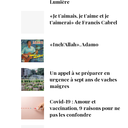
Lumière
«Je t’aimais, je t’aime et je
t’aimerai» de Francis Cabrel
«Inch’Allah», Adamo
Un appel à se préparer en
urgence à sept ans de vaches
maigres
Covid-19 : Amour et
vaccination, 9 raisons pour ne
pas les confondre