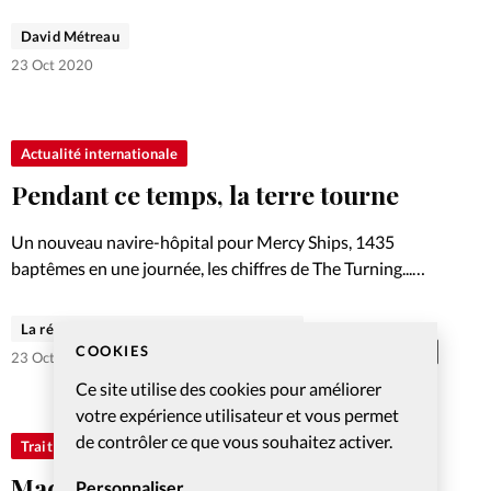
d’histoire- géographie de 47 ans a été décapité en pleine
rue à deux pas de son collège…
David Métreau
23 Oct 2020
Actualité internationale
Pendant ce temps, la terre tourne
Un nouveau navire-hôpital pour Mercy Ships, 1435
baptêmes en une journée, les chiffres de The Turning...
L'actualité en bref.
La rédaction de Christianisme Aujourd'hui
COOKIES
Abonnés
23 Oct 2020
Ce site utilise des cookies pour améliorer
votre expérience utilisateur et vous permet
de contrôler ce que vous souhaitez activer.
Trait d'Ixène
Macron veut unir l’Europe face à la
Personnaliser