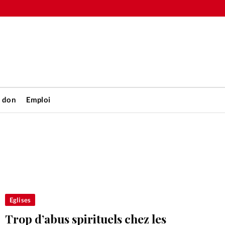
n don
Emploi
Accueil
rétienne
Les abo
nique
Faire u
Eglises
Trop d’abus spirituels chez les