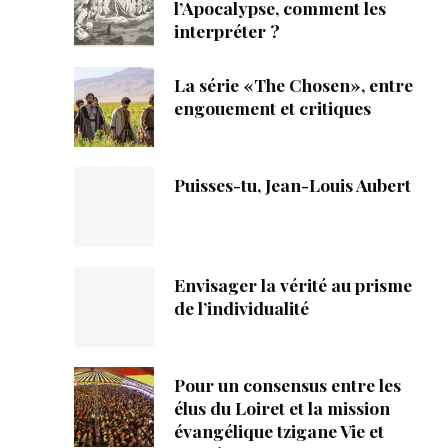
ique
l’Apocalypse, comment les
interpréter ?
s
La série «The Chosen», entre
engouement et critiques
ction
mpte
Puisses-tu, Jean-Louis Aubert
ement d'adresse
ntacter
Envisager la vérité au prisme
de l’individualité
Pour un consensus entre les
élus du Loiret et la mission
évangélique tzigane Vie et