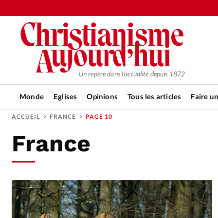
Un repère dans l'actualité depuis 1872
Monde
Eglises
Opinions
Tous les articles
Faire u
ACCUEIL
FRANCE
PAGE 10
France
RUBRIQUES
Tous les articles
Actualité ch
Actualité internationale
Chro