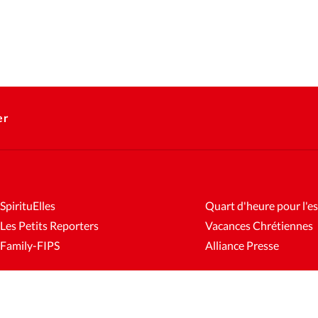
er
SpirituElles
Quart d'heure pour l'es
Les Petits Reporters
Vacances Chrétiennes
Family-FIPS
Alliance Presse
es
Mentions légales
Gestion des cookies