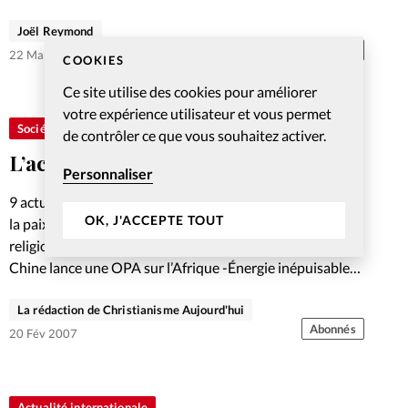
Joël Reymond
Abonnés
22 Mar 2007
COOKIES
Ce site utilise des cookies pour améliorer
votre expérience utilisateur et vous permet
Société
de contrôler ce que vous souhaitez activer.
L’actualité qui mérite votre attention
Personnaliser
9 actualités traités dans cette rubrique: -Pas décisif pour
OK, J'ACCEPTE TOUT
la paix irlandaise -Un mois pour mieux connaître les
religions -La Chine reconnaît l’apport de la religion -La
Chine lance une OPA sur l’Afrique -Énergie inépuisable…
La rédaction de Christianisme Aujourd'hui
Abonnés
20 Fév 2007
Actualité internationale