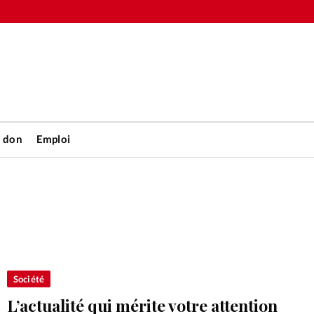
n don
Emploi
Accueil
rétienne
Les abo
nique
Faire u
Société
L’actualité qui mérite votre attention