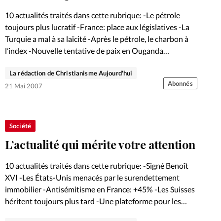
Foi
La bout
10 actualités traités dans cette rubrique: -Le pétrole
À propo
toujours plus lucratif -France: place aux législatives -La
Opinions
Turquie a mal à sa laïcité -Après le pétrole, le charbon à
l’index -Nouvelle tentative de paix en Ouganda…
La réda
ourd'hui
La rédaction de Christianisme Aujourd'hui
Mon co
Abonnés
21 Mai 2007
lises
Changem
érieure
Société
Nous co
L’actualité qui mérite votre attention
Emploi
10 actualités traités dans cette rubrique: -Signé Benoît
XVI -Les États-Unis menacés par le surendettement
immobilier -Antisémitisme en France: +45% -Les Suisses
héritent toujours plus tard -Une plateforme pour les
ONG luttant pour la liberté…