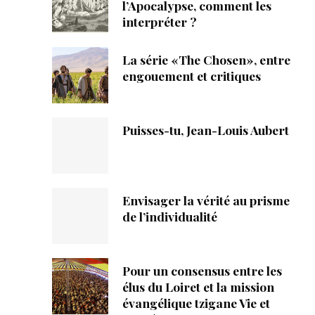
ique
l’Apocalypse, comment les
interpréter ?
s
La série «The Chosen», entre
engouement et critiques
ction
mpte
Puisses-tu, Jean-Louis Aubert
ement d'adresse
ntacter
Envisager la vérité au prisme
de l’individualité
Pour un consensus entre les
élus du Loiret et la mission
évangélique tzigane Vie et