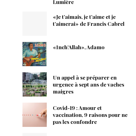
Lumière
«Je t’aimais, je t’aime et je
t’aimerai» de Francis Cabrel
«Inch’Allah», Adamo
Un appel à se préparer en
urgence à sept ans de vaches
maigres
Covid-19 : Amour et
vaccination, 9 raisons pour ne
pas les confondre