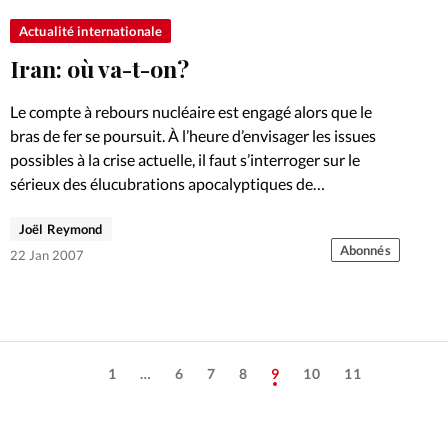
Actualité internationale
Iran: où va-t-on?
Le compte à rebours nucléaire est engagé alors que le
bras de fer se poursuit. À l’heure d’envisager les issues
possibles à la crise actuelle, il faut s’interroger sur le
sérieux des élucubrations apocalyptiques de…
Joël Reymond
Abonnés
22 Jan 2007
1
…
6
7
8
9
10
11