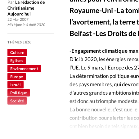
Culture
Dossier
Eglises
Par
La rédaction de
Christianisme
Royaume-Uni -La tombe 
Aujourd'hui
Génération réveil
Monde
22 Mar 2007
l’avortement, la terre 
Mis à jour le 4 Août 2020
Belfast -Les Droits d
Publireportage
Relations Auj
THÈMES LIÉS:
-Engagement climatique max
Culture
Société
Tour du monde des Eg
D’ici à 2020, les énergies re
Eglises
l’UE. Le 9 mars, l’Europe des 2
Environnement
Trait d'Ixène
Vécu
Vie Int
La détermination politique euro
Europe
des pays membres, qui devront 
Israël
d’autres grandes ambitions int
Politique
est donc au triomphe modeste.
Société
La bonne nouvelle, c’est que le
contribution pour alerter les 
ont bien besoin de tels signaux
privilégiant par exemple les 4×