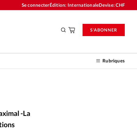
Se connecter
Édition: Internationale
Devise:
CHF
S'ABONNER
Rubriques
nnements
aximal -La
n don
tions