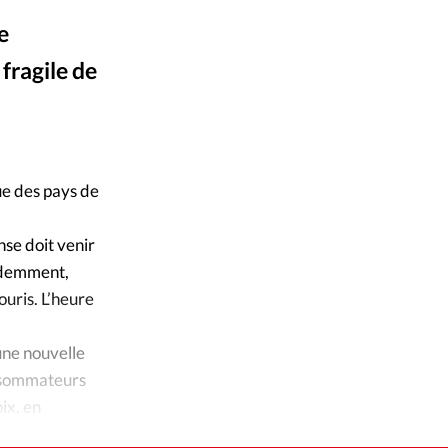
ique
e
s
 fragile de
ction
mpte
ue des pays de
ement d'adresse
nse doit venir
cédemment,
ntacter
ouris. L’heure
une nouvelle
onsommateurs
ix, en