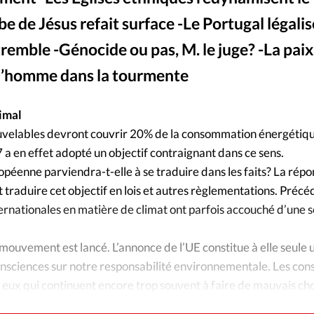
Foi
La bout
de Jésus refait surface -Le Portugal légalis
À propo
Opinions
tremble -Génocide ou pas, M. le juge? -La paix
e l’homme dans la tourmente
La réda
ourd'hui
Mon co
imal
lises
nouvelables devront couvrir 20% de la consommation énergétiq
Changem
7 a en effet adopté un objectif contraignant dans ce sens.
érieure
péenne parviendra-t-elle à se traduire dans les faits? La répo
traduire cet objectif en lois et autres règlementations. Pré
Nous co
ernationales en matière de climat ont parfois accouché d’une s
Emploi
 mouvement est lancé. L’annonce de l’UE constitue à elle seule 
consciences sur notre responsabilité environnementale. Les c
, eux qui continuent encore trop souvent à faire de mauvais cho
4, pollueurs par excellence.