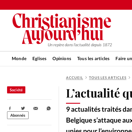
Un repère dans l'actualité depuis 1872
Monde
Eglises
Opinions
Tous les articles
Faire u
ACCUEIL
TOUS LES ARTICLES
RUBRIQUES
L’actualité q
Société
Tous les articles
Actualité ch
9 actualités traités d
Partager:
Actualité internationale
Chro
Abonnés
Belgique s’attaque au
unies pour l’environn