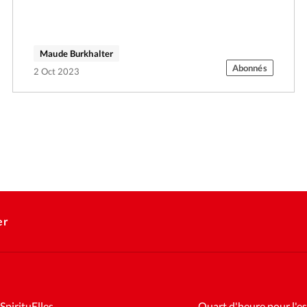
Maude Burkhalter
Abonnés
2 Oct 2023
er
SpirituElles
Quart d'heure pour l'es