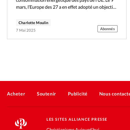
mars, l’Europe des 27 a en effet adopté un objectif
contraignant dans ce…
Charlotte Moulin
Abonnés
7 Mai 2025
Acheter
Soutenir
Publicité
Nous contact
LES SITES ALLIANCE PRESSE
Christianisme Aujourd'hui