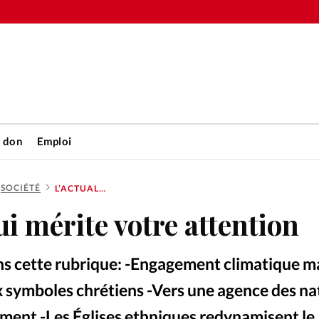
n don
Emploi
SOCIÉTÉ
L’ACTUALITÉ QUI MÉRITE VOTRE ATTENTION
Accueil
ui mérite votre attention
rétienne
Les abo
ans cette rubrique: -Engagement climatique m
nique
Faire u
x symboles chrétiens -Vers une agence des na
ement -Les Églises ethniques redynamisent le