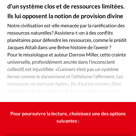
Édition: Internationale
d’un système clos et de ressources limitées.
Devise:
CHF
Ils lui opposent la notion de provision divine
RUBRIQUES
Notre civilisation est-elle menacée par la raréfication des
Tous les articles
Actualité chrétienne
ressources naturelles? Assistera-t-on à des conflits
Actualité internationale
Chronique
Culture
planétaires pour défendre les ressources, comme le prédit
Jacques Attali dans une Brève histoire de l’avenir ?
Dossier
Eglises
Foi
Génération réveil
Monde
Pour le missiologue et auteur Darrow Miller, cette crainte
Opinions
Publireportage
Relations Aujourd'hui
universelle, profondément ancrée dans l’inconscient
Société
Tour du monde des Eglises
Trait d'Ixène
collectif, est injustifiée: «L’univers n’est pas un système
Vécu
Vie Intérieure
fermé comme le darwinisme et l’athéisme l’affirment. Les
ressources ne sont pas figées». En d’autres termes, Dieu
prend soin de ses créatures et il procure les ressources
dont elles ont besoin.
Pour poursuivre la lecture, choisissez une des options
suivantes :