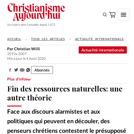
Un repère dans l'actualité depuis 1872
ACCUEIL
TOUS LES ARTICLES
ACTUALITÉ INTERNATIONALE
S'ABONNER
Par
Christian Willi
Actualité internationale
20 Fév 2007
Monde
Mis à jour le 4 Août 2020
Eglises
Abonnés
Partager:
Opinions
Plus d’infos
Fin des ressources naturelles: une
Tous les articles
autre théorie
Faire un don
Emploi
Face aux discours alarmistes et aux
politiques qui peuvent en découler, des
Se connecter
penseurs chrétiens contestent le présupposé