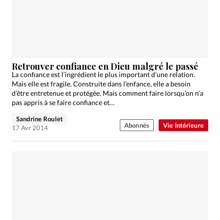
Édition: Internationale
Devise:
CHF
RUBRIQUES
Tous les articles
Actualité chrétienne
Actualité internationale
Chronique
Culture
Retrouver confiance en Dieu malgré le passé
La confiance est l’ingrédient le plus important d’une relation.
Dossier
Eglises
Foi
Génération réveil
Monde
Mais elle est fragile. Construite dans l’enfance, elle a besoin
Opinions
Publireportage
Relations Aujourd'hui
d’être entretenue et protégée. Mais comment faire lorsqu’on n’a
pas appris à se faire confiance et…
Société
Tour du monde des Eglises
Trait d'Ixène
Sandrine Roulet
Vécu
Vie Intérieure
Abonnés
Vie Intérieure
17 Avr 2014