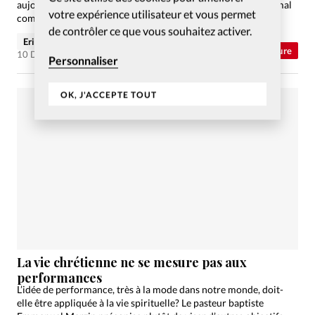
aujourd’hui dans les milieux chrétiens. Elle est aussi parfois mal
votre expérience utilisateur et vous permet
comprise. Mais au fait, que signifie vraiment ce mot étrange?
de contrôler ce que vous souhaitez activer.
Eric Denimal
Abonnés
Vie Intérieure
10 Déc 2013
Personnaliser
OK, J'ACCEPTE TOUT
La vie chrétienne ne se mesure pas aux
performances
L’idée de performance, très à la mode dans notre monde, doit-
elle être appliquée à la vie spirituelle? Le pasteur baptiste