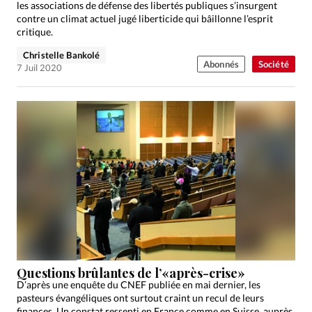
les associations de défense des libertés publiques s’insurgent
contre un climat actuel jugé liberticide qui bâillonne l’esprit
critique.
Christelle Bankolé
Abonnés
Société
7 Juil 2020
Questions brûlantes de l’«après-crise»
D’après une enquête du CNEF publiée en mai dernier, les
pasteurs évangéliques ont surtout craint un recul de leurs
finances. Un constat ressenti en France comme en Suisse, auprès