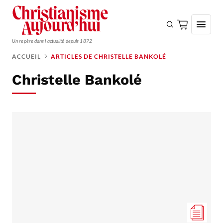
Un repère dans l'actualité depuis 1872
ACCUEIL
ARTICLES DE CHRISTELLE BANKOLÉ
S'ABONNER
Christelle Bankolé
Monde
Eglises
Opinions
Tous les articles
Faire un don
Emploi
Se connecter