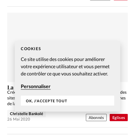
COOKIES
Ce site utilise des cookies pour améliorer
votre expérience utilisateur et vous permet
de contrôler ce que vous souhaitez activer.
Personnaliser
La Réb’ fête dix ans
Créé sans prétention il y a dix ans, il s’est imposé comme l’un des
sites évangéliques francophones de référence auprès des jeunes
OK, J'ACCEPTE TOUT
de la génération Z.
Christelle Bankolé
Abonnés
Eglises
26 Mai 2020