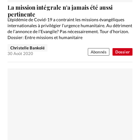
Édition: Internationale
La mission intégrale n’a jamais été aussi
Devise:
CHF
pertinente
L’épidémie de Covid-19 a contraint les missions évangéliques
RUBRIQUES
internationales à privilégier l’urgence humanitaire. Au détriment
Tous les articles
Actualité chrétienne
de l’annonce de l’Evangile? Pas nécessairement. Tour d’horizon.
Dossier: Entre missions et humanitaire
Actualité internationale
Chronique
Culture
Christelle Bankolé
Dossier
Eglises
Foi
Génération réveil
Monde
Abonnés
Dossier
30 Août 2020
Opinions
Publireportage
Relations Aujourd'hui
Société
Tour du monde des Eglises
Trait d'Ixène
Vécu
Vie Intérieure