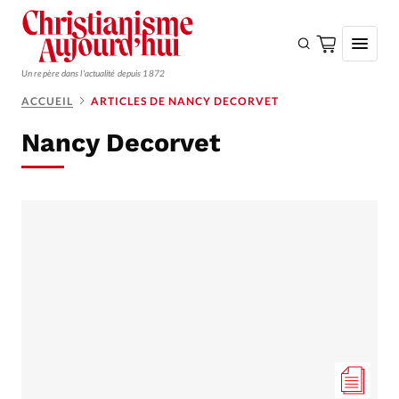
Un repère dans l'actualité depuis 1872
ACCUEIL
ARTICLES DE NANCY DECORVET
S'ABONNER
Nancy Decorvet
Monde
Eglises
Opinions
Tous les articles
Faire un don
Emploi
Se connecter