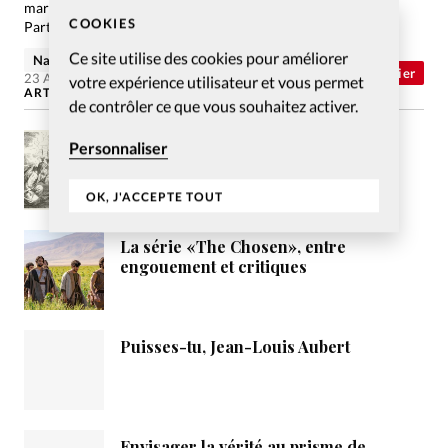
mariage. Nancy Decorvet donne dix raisons à cet état de fait.
COOKIES
Parti pris. Découvrez sur ce site…
Ce site utilise des cookies pour améliorer
Nancy Decorvet
Abonnés
Dossier
23 Avr 2007
votre expérience utilisateur et vous permet
ARTICLES LES PLUS LUS
de contrôler ce que vous souhaitez activer.
Les prophéties de l’Apocalypse,
Personnaliser
comment les interpréter ?
OK, J'ACCEPTE TOUT
La série «The Chosen», entre
engouement et critiques
Puisses-tu, Jean-Louis Aubert
Envisager la vérité au prisme de