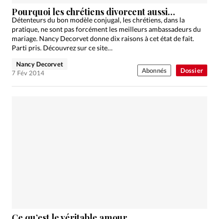
Édition: Internationale
Pourquoi les chrétiens divorcent aussi…
Devise:
CHF
Détenteurs du bon modèle conjugal, les chrétiens, dans la
pratique, ne sont pas forcément les meilleurs ambassadeurs du
RUBRIQUES
mariage. Nancy Decorvet donne dix raisons à cet état de fait.
Tous les articles
Actualité chrétienne
Parti pris. Découvrez sur ce site…
Actualité internationale
Chronique
Culture
Nancy Decorvet
Abonnés
Dossier
7 Fév 2014
Dossier
Eglises
Foi
Génération réveil
Monde
Opinions
Publireportage
Relations Aujourd'hui
Société
Tour du monde des Eglises
Trait d'Ixène
Vécu
Vie Intérieure
Ce qu’est le véritable amour