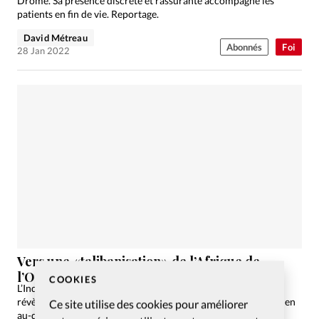
Drôme. Sa présence discrète et rassurante accompagne les
patients en fin de vie. Reportage.
David Métreau
Abonnés
Foi
28 Jan 2022
Vers une «talibanisation» de l’Afrique de
l’Ouest
COOKIES
L’Index mondial de persécution publié par Portes Ouvertes
révèle une grande influence des talibans sur les terroristes, bien
Ce site utilise des cookies pour améliorer
au-delà du territoire afghan. Avec des conséquences