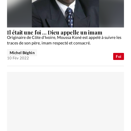
Édition: Internationale
Devise:
CHF
RUBRIQUES
Tous les articles
Actualité chrétienne
Il était une foi … Dieu appelle un imam
Actualité internationale
Chronique
Culture
Originaire de Côte d’Ivoire, Moussa Koné est appelé à suivre les
traces de son père, imam respecté et consacré.
Dossier
Eglises
Foi
Génération réveil
Monde
Michel Béghin
Opinions
Publireportage
Relations Aujourd'hui
Foi
10 Fév 2022
Société
Tour du monde des Eglises
Trait d'Ixène
Vécu
Vie Intérieure