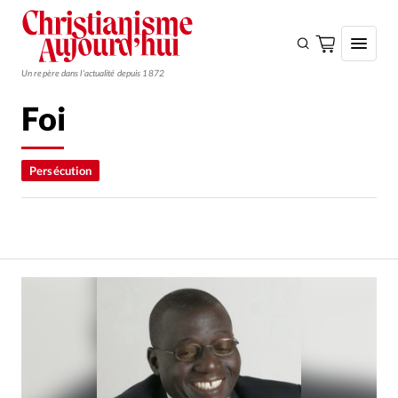
Un repère dans l'actualité depuis 1872
Foi
S'ABONNER
Monde
Persécution
Eglises
Opinions
Tous les articles
Faire un don
Emploi
Se connecter