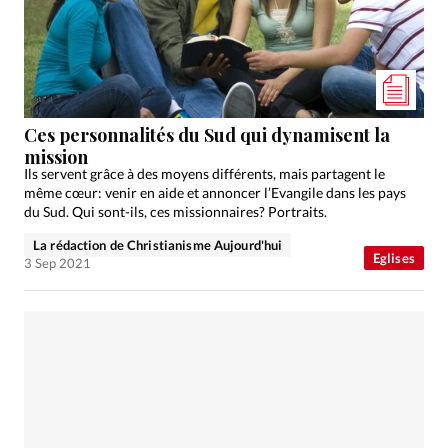
Édition: Internationale
Devise:
CHF
RUBRIQUES
Tous les articles
Actualité chrétienne
Actualité internationale
Chronique
Culture
Ces personnalités du Sud qui dynamisent la
mission
Dossier
Eglises
Foi
Génération réveil
Monde
Ils servent grâce à des moyens différents, mais partagent le
Opinions
Publireportage
Relations Aujourd'hui
même cœur: venir en aide et annoncer l’Evangile dans les pays
du Sud. Qui sont-ils, ces missionnaires? Portraits.
Société
Tour du monde des Eglises
Trait d'Ixène
La rédaction de Christianisme Aujourd'hui
Vécu
Vie Intérieure
Eglises
3 Sep 2021