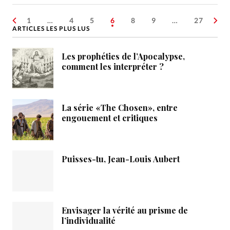
1
…
4
5
6
8
9
…
27
ARTICLES LES PLUS LUS
Les prophéties de l’Apocalypse,
comment les interpréter ?
La série «The Chosen», entre
engouement et critiques
Puisses-tu, Jean-Louis Aubert
Envisager la vérité au prisme de
l’individualité