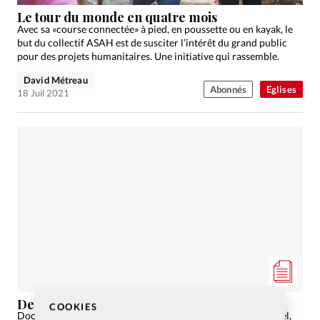
Le tour du monde en quatre mois
Avec sa «course connectée» à pied, en poussette ou en kayak, le
but du collectif ASAH est de susciter l’intérêt du grand public
pour des projets humanitaires. Une initiative qui rassemble.
David Métreau
Abonnés
Eglises
18 Juil 2021
Dessine-moi… l’Eglise post-covid
COOKIES
Docteur en sociologie et pasteur au Centre de vie à Neuchâtel,