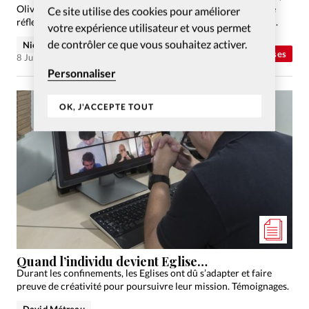
Olivier Favre se livre à un exercice d’anticipation et offre une
Ce site utilise des cookies pour améliorer
réflexion sur l’avenir de l’Eglise suite à la pandémie. Entretien.
votre expérience utilisateur et vous permet
de contrôler ce que vous souhaitez activer.
Nicolas Fouquet
Abonnés
Eglises
8 Juil 2021
Personnaliser
OK, J'ACCEPTE TOUT
Quand l’individu devient Eglise…
Durant les confinements, les Eglises ont dû s’adapter et faire
preuve de créativité pour poursuivre leur mission. Témoignages.
David Métreau