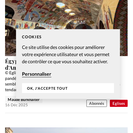
COOKIES
Ce site utilise des cookies pour améliorer
votre expérience utilisateur et vous permet
Égypte chrétienne copte: à la découverte
de contrôler ce que vous souhaitez activer.
d’Anafora, oasis spirituelle dans le désert
© Eglise Centre de vie – Olivier Favre Quelle incidence la
Personnaliser
pandémie a-t-elle eu sur la vitalité des Eglises? Publicité Il me
semble que la pandémie a bel et bien contribué à accentuer des
OK, J'ACCEPTE TOUT
tendances…
Maude Burkhalter
Abonnés
Eglises
16 Déc 2025