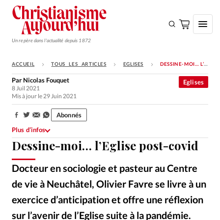
Un repère dans l'actualité depuis 1872
ACCUEIL
TOUS LES ARTICLES
EGLISES
DESSINE-MOI… L’EGLISE POST-COVID
S'ABONNER
Par
Nicolas Fouquet
Eglises
8 Juil 2021
Monde
Mis à jour le 29 Juin 2021
Eglises
Abonnés
Partager:
Opinions
Plus d’infos
Dessine-moi… l’Eglise post-covid
Tous les articles
Faire un don
Docteur en sociologie et pasteur au Centre
Emploi
de vie à Neuchâtel, Olivier Favre se livre à un
exercice d’anticipation et offre une réflexion
Se connecter
sur l’avenir de l’Eglise suite à la pandémie.