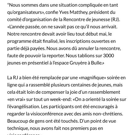
Édition: Internationale
«
Nous sommes dans une situation compliquée en tant
Devise:
CHF
qu’organisateurs», confie Yves Matthey, président du
comité d’organisation de la Rencontre de jeunesse (RJ).
RUBRIQUES
«L’année passée, on ne savait pas ce qu’il nous arrivait.
Tous les articles
Actualité chrétienne
Notre rencontre devait avoir lieu tout début mai, le
Actualité internationale
Chronique
Culture
programme était finalisé, les inscriptions ouvertes en
Dossier
Eglises
Foi
Génération réveil
Monde
partie déjà payées. Nous avons dû annuler la rencontre,
faute de pouvoir la reporter. Nous tablions sur 3000
Opinions
Publireportage
Relations Aujourd'hui
jeunes en présentiel à l’espace Gruyère à Bulle.»
Société
Tour du monde des Eglises
Trait d'Ixène
Vécu
Vie Intérieure
La RJ a bien été remplacée par une «magnifique» soirée en
ligne qui a rassemblé plusieurs centaines de jeunes, mais
cela était loin de compenser la joie d’un rassemblement
«en vrai» sur tout un week-end: «On a orienté la soirée sur
l’évangélisation. Les participants ont été encouragés à
regarder la visioconférence avec des amis non-chrétiens.
Beaucoup de gens ont été touchés. D’un point de vue
technique, nous avons fait nos premiers pas en