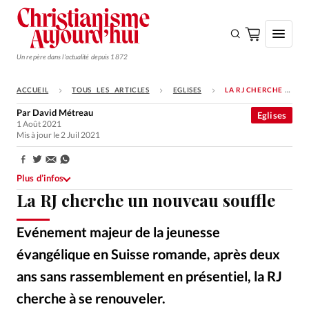
Un repère dans l'actualité depuis 1872
ACCUEIL
TOUS LES ARTICLES
EGLISES
LA RJ CHERCHE UN NOUVEAU SOUFFLE
S'ABONNER
Par
David Métreau
Eglises
1 Août 2021
Monde
Mis à jour le 2 Juil 2021
Eglises
Partager:
Opinions
Plus d’infos
La RJ cherche un nouveau souffle
Tous les articles
Faire un don
Evénement majeur de la jeunesse
Emploi
évangélique en Suisse romande, après deux
ans sans rassemblement en présentiel, la RJ
Se connecter
cherche à se renouveler.
RJ
©