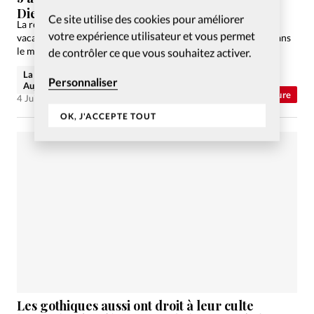
Dieu
Ce site utilise des cookies pour améliorer
La rédaction vous propose cinq activités pour égayer vos
votre expérience utilisateur et vous permet
vacances et vous faire méditer sur la place qu’occupe Dieu dans
le monde, votre vie et vos relations
de contrôler ce que vous souhaitez activer.
La rédaction de Christianisme
Personnaliser
Aujourd'hui
Abonnés
Culture
4 Juil 2012
OK, J'ACCEPTE TOUT
Les gothiques aussi ont droit à leur culte