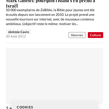
Mark Gabriel: pourquoi l’islam s’en prend à
Israël
50 000 exemplaires de ZeBible, la Bible pour jeunes ont été
écoulés depuis son lancement en 2010. Le projet prend une
nouvelle tournure sur internet, avec de nouveaux contenus
ambitieux. L’objectif reste le même: motiver les…
Jérémie Cavin
Abonnés
Culture
30 Août 2012
COOKIES
5 activités de détente pour nous centrer sur