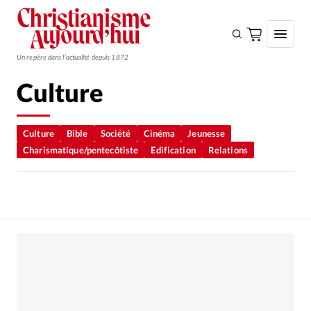
Un repère dans l'actualité depuis 1872
Culture
S'ABONNER
Monde
Culture
Bible
Société
Cinéma
Jeunesse
Charismatique/pentecôtiste
Edification
Relations
Eglises
Opinions
Tous les articles
Faire un don
Emploi
Se connecter