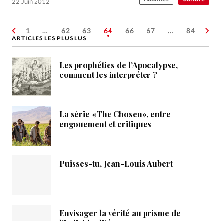
22 Juin 2012
1
…
62
63
64
66
67
…
84
ARTICLES LES PLUS LUS
Les prophéties de l’Apocalypse,
comment les interpréter ?
La série «The Chosen», entre
engouement et critiques
Puisses-tu, Jean-Louis Aubert
Envisager la vérité au prisme de