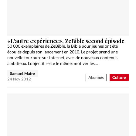
Édition: Internationale
Devise:
CHF
RUBRIQUES
Tous les articles
Actualité chrétienne
Actualité internationale
Chronique
Culture
«L’autre expérience», ZeBible second épisode
50 000 exemplaires de ZeBible, la Bible pour jeunes ont été
Dossier
Eglises
Foi
Génération réveil
Monde
écoulés depuis son lancement en 2010. Le projet prend une
Opinions
Publireportage
Relations Aujourd'hui
nouvelle tournure sur internet, avec de nouveaux contenus
ambitieux. L’objectif reste le même: motiver les…
Société
Tour du monde des Eglises
Trait d'Ixène
Samuel Maire
Vécu
Vie Intérieure
Abonnés
Culture
24 Nov 2012