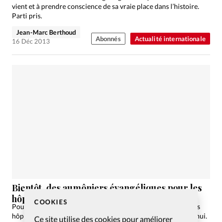
vient et à prendre conscience de sa vraie place dans l’histoire.
Parti pris.
Jean-Marc Berthoud
Abonnés
Actualité internationale
16 Déc 2013
Bientôt, des aumôniers évangéliques pour les
hôpitaux
COOKIES
Pourquoi n’y a-t-il pas plus d’aumôniers évangéliques dans les
hôpitaux? Cette question fait l’objet d’un sain débat aujourd’hui.
Ce site utilise des cookies pour améliorer