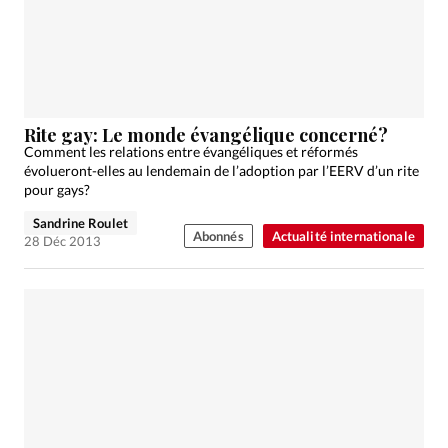
Édition: Internationale
Devise:
CHF
RUBRIQUES
Tous les articles
Actualité chrétienne
Actualité internationale
Chronique
Culture
Rite gay: Le monde évangélique concerné?
Comment les relations entre évangéliques et réformés
Dossier
Eglises
Foi
Génération réveil
Monde
évolueront-elles au lendemain de l’adoption par l’EERV d’un rite
Opinions
Publireportage
Relations Aujourd'hui
pour gays?
Société
Tour du monde des Eglises
Trait d'Ixène
Sandrine Roulet
Abonnés
Actualité internationale
28 Déc 2013
Vécu
Vie Intérieure