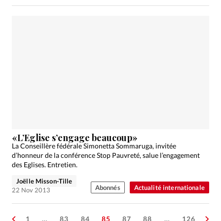
«L’Eglise s’engage beaucoup»
La Conseillère fédérale Simonetta Sommaruga, invitée
d’honneur de la conférence Stop Pauvreté, salue l’engagement
des Eglises. Entretien.
Joëlle Misson-Tille
Abonnés
Actualité internationale
22 Nov 2013
1
…
83
84
85
87
88
…
126