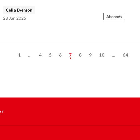
ces outils et comment s’en servir?
Celia Evenson
Abonnés
28 Jan 2025
1
…
4
5
6
7
8
9
10
…
64
er