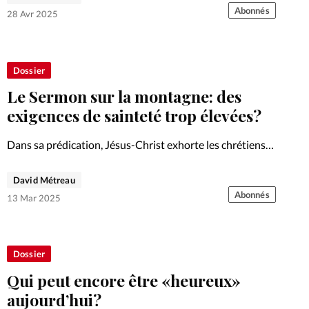
Abonnés
28 Avr 2025
Dossier
Le Sermon sur la montagne: des
exigences de sainteté trop élevées?
Dans sa prédication, Jésus-Christ exhorte les chrétiens à
être saints. Une exigence qui est toujours difficile à
suivre et parfois mal comprise dans ses implications.
David Métreau
Abonnés
13 Mar 2025
Dossier
Qui peut encore être «heureux»
aujourd’hui?