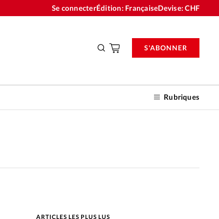
Se connecter
Édition: Française
Devise:
CHF
S'ABONNER
Rubriques
nnements
n don
ARTICLES LES PLUS LUS