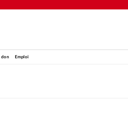
n don
Emploi
Accueil
rétienne
Les abo
nique
Faire u