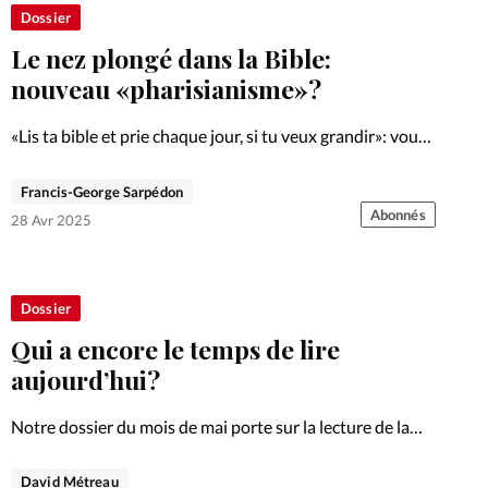
Foi
La bout
Dossier
Le nez plongé dans la Bible:
À propo
Opinions
nouveau «pharisianisme»?
La réda
ourd'hui
«Lis ta bible et prie chaque jour, si tu veux grandir»: vous
connaissez cette chanson? Elle éveille peut-être de bons
Mon co
souvenirs, mais est-ce qu’elle prône une rigidité?
Francis-George Sarpédon
lises
Abonnés
28 Avr 2025
Changem
érieure
Nous co
Dossier
Qui a encore le temps de lire
Emploi
aujourd’hui?
Notre dossier du mois de mai porte sur la lecture de la
Bible. Doit-on lire sa Bible quotidiennement? Comment
la lire? Comment l'IA impactera-t-elle notre lecture?
David Métreau