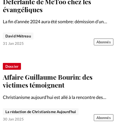
Déferlante de MeToo chez les
évangéliques
La fin d’année 2024 aura été sombre: démission d’un
archevêque anglican, condamnation d’un pasteur,
expulsion d’un autre... La parole des abusées et abusés se
David Métreau
libère.
Abonnés
31 Jan 2025
Dossier
Affaire Guillaume Bourin: des
victimes témoignent
Christianisme aujourd’hui est allé à la rencontre des
premières concernées des abus de Guillaume Bourin.
Témoignages.
La rédaction de Christianisme Aujourd'hui
Abonnés
30 Jan 2025