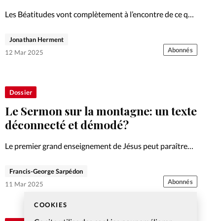
Les Béatitudes vont complètement à l’encontre de ce que
la société prône. Face à la force, la douceur. Face à la
guerre, la paix. Où sont les «heureux»?
Jonathan Herment
Abonnés
12 Mar 2025
Dossier
Le Sermon sur la montagne: un texte
déconnecté et démodé?
Le premier grand enseignement de Jésus peut paraître
poussiéreux au lecteur du 21e siècle. Redécouverte d’un
texte criant d’actualité.
Francis-George Sarpédon
Abonnés
11 Mar 2025
COOKIES