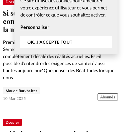
Ce site utilise des cookies pour améliorer
Dossier
votre expérience utilisateur et vous permet
Si seulement il existait un code de
de contrôler ce que vous souhaitez activer.
conduite: les enjeux du Sermon sur
Personnaliser
la montagne
Premier enseignement «grand public» de Jésus, le
OK, J'ACCEPTE TOUT
Sermon sur la montagne peut nous paraître
complètement décalé des réalités actuelles. Est-il
possible d’entendre des exigences de sainteté aussi
hautes aujourd’hui? Que penser des Béatitudes lorsque
nous…
Maude Burkhalter
Abonnés
10 Mar 2025
Dossier