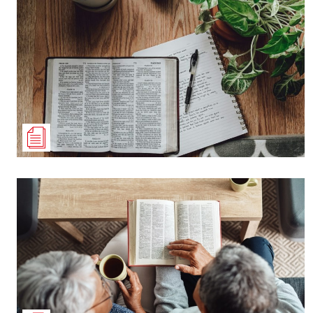
Culture
Dossier
Eglises
Génération réveil
Monde
Publireportage
Relations Auj
Société
Tour du monde des Eg
Trait d'Ixène
Vécu
Vie Int