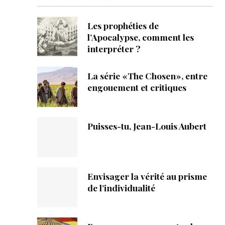
ique
Les prophéties de
s
l’Apocalypse, comment les
interpréter ?
ction
La série «The Chosen», entre
mpte
engouement et critiques
ement d'adresse
Puisses-tu, Jean-Louis Aubert
ntacter
Envisager la vérité au prisme
de l’individualité