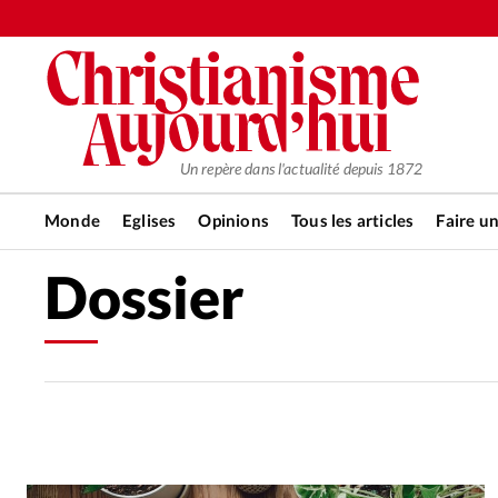
Un repère dans l'actualité depuis 1872
Monde
Eglises
Opinions
Tous les articles
Faire u
Dossier
RUBRIQUES
Tous les articles
Actualité ch
Actualité internationale
Chro