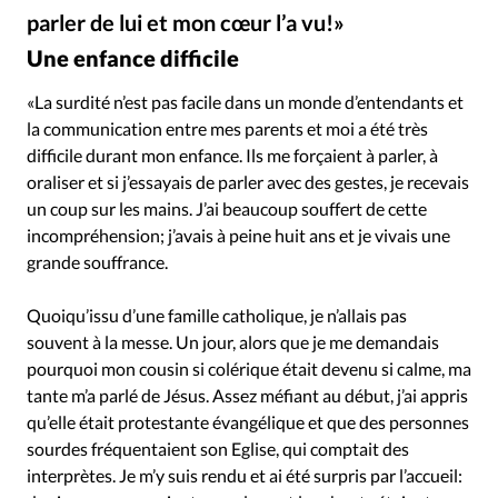
Édition: Internationale
parler de lui et mon cœur l’a vu!»
GettyImages
©
Devise:
CHF
Une enfance difficile
RUBRIQUES
«La surdité n’est pas facile dans un monde d’entendants et
Tous les articles
Actualité chrétienne
la communication entre mes parents et moi a été très
Actualité internationale
Chronique
Culture
difficile durant mon enfance. Ils me forçaient à parler, à
Dossier
Eglises
Foi
Génération réveil
Monde
oraliser et si j’essayais de parler avec des gestes, je recevais
un coup sur les mains. J’ai beaucoup souffert de cette
Opinions
Publireportage
Relations Aujourd'hui
incompréhension; j’avais à peine huit ans et je vivais une
Société
Tour du monde des Eglises
Trait d'Ixène
grande souffrance.
Vécu
Vie Intérieure
Quoiqu’issu d’une famille catholique, je n’allais pas
souvent à la messe. Un jour, alors que je me demandais
pourquoi mon cousin si colérique était devenu si calme, ma
tante m’a parlé de Jésus. Assez méfiant au début, j’ai appris
qu’elle était protestante évangélique et que des personnes
sourdes fréquentaient son Eglise, qui comptait des
interprètes. Je m’y suis rendu et ai été surpris par l’accueil: