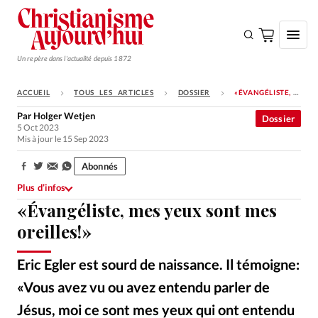
Un repère dans l'actualité depuis 1872
ACCUEIL
TOUS LES ARTICLES
DOSSIER
«ÉVANGÉLISTE, MES YEUX SONT MES OREILLES!»
S'ABONNER
Par
Holger Wetjen
Dossier
5 Oct 2023
Monde
Mis à jour le 15 Sep 2023
Eglises
Abonnés
Partager:
Opinions
Plus d’infos
«Évangéliste, mes yeux sont mes
Tous les articles
oreilles!»
Faire un don
Emploi
Eric Egler est sourd de naissance. Il témoigne:
«Vous avez vu ou avez entendu parler de
Se connecter
Jésus, moi ce sont mes yeux qui ont entendu