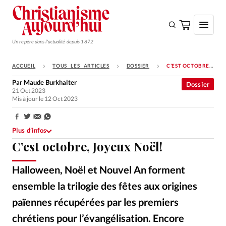
Un repère dans l'actualité depuis 1872
ACCUEIL
TOUS LES ARTICLES
DOSSIER
C’EST OCTOBRE, JOYEUX NOËL!
S'ABONNER
Par
Maude Burkhalter
Dossier
21 Oct 2023
Monde
Mis à jour le 12 Oct 2023
Eglises
Partager:
Opinions
Plus d’infos
C’est octobre, Joyeux Noël!
Tous les articles
Faire un don
Halloween, Noël et Nouvel An forment
Emploi
ensemble la trilogie des fêtes aux origines
païennes récupérées par les premiers
Se connecter
chrétiens pour l’évangélisation. Encore