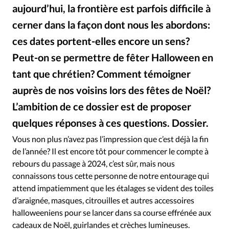
Édition: Internationale
aujourd’hui, la frontière est parfois difficile à
Devise:
CHF
cerner dans la façon dont nous les abordons:
ces dates portent-elles encore un sens?
RUBRIQUES
Tous les articles
Actualité chrétienne
Peut-on se permettre de fêter Halloween en
Actualité internationale
Chronique
Culture
tant que chrétien? Comment témoigner
Dossier
Eglises
Foi
Génération réveil
Monde
auprès de nos voisins lors des fêtes de Noël?
Opinions
Publireportage
Relations Aujourd'hui
L’ambition de ce dossier est de proposer
Société
Tour du monde des Eglises
Trait d'Ixène
quelques réponses à ces questions. Dossier.
GettyImages
©
Vécu
Vie Intérieure
Vous non plus n’avez pas l’impression que c’est déjà la fin
de l’année? Il est encore tôt pour commencer le compte à
rebours du passage à 2024, c’est sûr, mais nous
connaissons tous cette personne de notre entourage qui
attend impatiemment que les étalages se vident des toiles
d’araignée, masques, citrouilles et autres accessoires
halloweeniens pour se lancer dans sa course effrénée aux
cadeaux de Noël, guirlandes et crèches lumineuses.