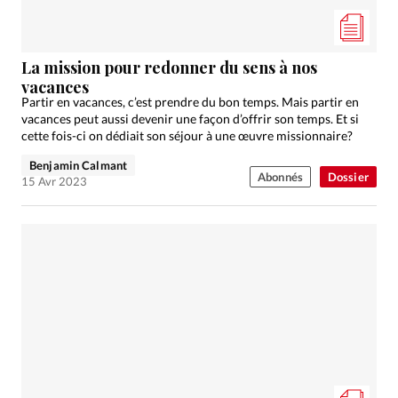
Édition: Internationale
Devise:
CHF
La mission pour redonner du sens à nos
RUBRIQUES
vacances
Tous les articles
Actualité chrétienne
Partir en vacances, c’est prendre du bon temps. Mais partir en
Actualité internationale
Chronique
Culture
vacances peut aussi devenir une façon d’offrir son temps. Et si
cette fois-ci on dédiait son séjour à une œuvre missionnaire?
Dossier
Eglises
Foi
Génération réveil
Monde
Opinions
Publireportage
Relations Aujourd'hui
Benjamin Calmant
Abonnés
Dossier
15 Avr 2023
Société
Tour du monde des Eglises
Trait d'Ixène
Vécu
Vie Intérieure