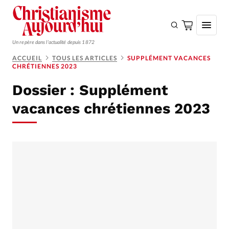
Un repère dans l'actualité depuis 1872
ACCUEIL
TOUS LES ARTICLES
SUPPLÉMENT VACANCES
CHRÉTIENNES 2023
S'ABONNER
Dossier :
Supplément
Monde
vacances chrétiennes 2023
Eglises
Opinions
Tous les articles
Faire un don
Emploi
Se connecter