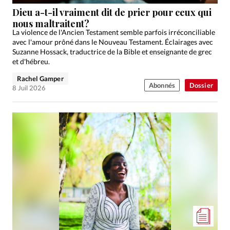
Édition: Internationale
Dieu a-t-il vraiment dit de prier pour ceux qui
Devise:
CHF
nous maltraitent?
La violence de l'Ancien Testament semble parfois irréconciliable
RUBRIQUES
avec l'amour prôné dans le Nouveau Testament. Éclairages avec
Tous les articles
Actualité chrétienne
Suzanne Hossack, traductrice de la Bible et enseignante de grec
et d'hébreu.
Actualité internationale
Chronique
Culture
Rachel Gamper
Dossier
Eglises
Foi
Génération réveil
Monde
Abonnés
Dossier
8 Juil 2026
Opinions
Publireportage
Relations Aujourd'hui
Société
Tour du monde des Eglises
Trait d'Ixène
Vécu
Vie Intérieure