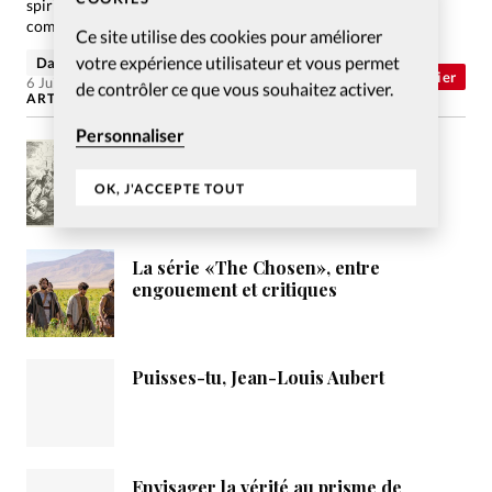
spirituel? Deuxième volet de notre dossier sur le
commandement «Aimez vos ennemis».
Ce site utilise des cookies pour améliorer
votre expérience utilisateur et vous permet
David Métreau
Abonnés
Dossier
6 Juil 2026
de contrôler ce que vous souhaitez activer.
ARTICLES LES PLUS LUS
Personnaliser
Les prophéties de l’Apocalypse,
comment les interpréter ?
OK, J'ACCEPTE TOUT
La série «The Chosen», entre
engouement et critiques
Puisses-tu, Jean-Louis Aubert
Envisager la vérité au prisme de