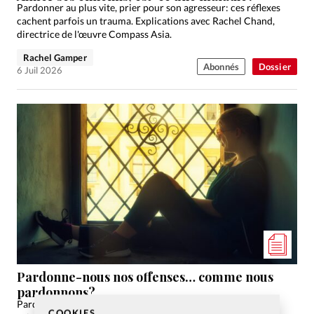
Pardonner au plus vite, prier pour son agresseur: ces réflexes
cachent parfois un trauma. Explications avec Rachel Chand,
directrice de l'œuvre Compass Asia.
Rachel Gamper
Abonnés
Dossier
6 Juil 2026
Pardonne-nous nos offenses… comme nous
pardonnons?
Pardonner, est-ce risquer un «syndrome de Stockholm»
COOKIES