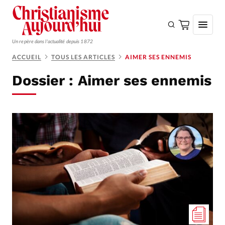
Un repère dans l'actualité depuis 1872
ACCUEIL
TOUS LES ARTICLES
AIMER SES ENNEMIS
S'ABONNER
Dossier :
Aimer ses ennemis
Monde
Eglises
Opinions
Tous les articles
Faire un don
Emploi
Se connecter