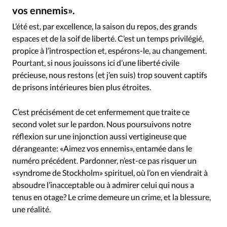
Édition: Internationale
vos ennemis».
Johannes Plenio – Unsplash
©
Devise:
CHF
L’été est, par excellence, la saison du repos, des grands
espaces et de la soif de liberté. C’est un temps privilégié,
RUBRIQUES
Tous les articles
Actualité chrétienne
propice à l’introspection et, espérons-le, au changement.
Pourtant, si nous jouissons ici d’une liberté civile
Actualité internationale
Chronique
Culture
précieuse, nous restons (et j’en suis) trop souvent captifs
Dossier
Eglises
Foi
Génération réveil
Monde
de prisons intérieures bien plus étroites.
Opinions
Publireportage
Relations Aujourd'hui
Société
Tour du monde des Eglises
Trait d'Ixène
C’est précisément de cet enfermement que traite ce
second volet sur le pardon. Nous poursuivons notre
Vécu
Vie Intérieure
réflexion sur une injonction aussi vertigineuse que
dérangeante: «Aimez vos ennemis», entamée dans le
numéro précédent. Pardonner, n’est-ce pas risquer un
«syndrome de Stockholm» spirituel, où l’on en viendrait à
absoudre l’inacceptable ou à admirer celui qui nous a
tenus en otage? Le crime demeure un crime, et la blessure,
une réalité.