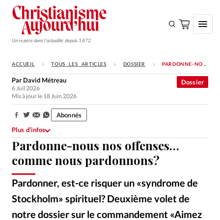
Un repère dans l'actualité depuis 1872
ACCUEIL
TOUS LES ARTICLES
DOSSIER
PARDONNE-NOUS NOS OFFENSES… COMME NOUS PARDONNONS?
S'ABONNER
Par
David Métreau
Dossier
6 Juil 2026
Monde
Mis à jour le 18 Juin 2026
Eglises
Abonnés
Partager:
Opinions
Plus d’infos
Pardonne-nous nos offenses…
Tous les articles
comme nous pardonnons?
Faire un don
Emploi
Pardonner, est-ce risquer un «syndrome de
Stockholm» spirituel? Deuxième volet de
Se connecter
notre dossier sur le commandement «Aimez