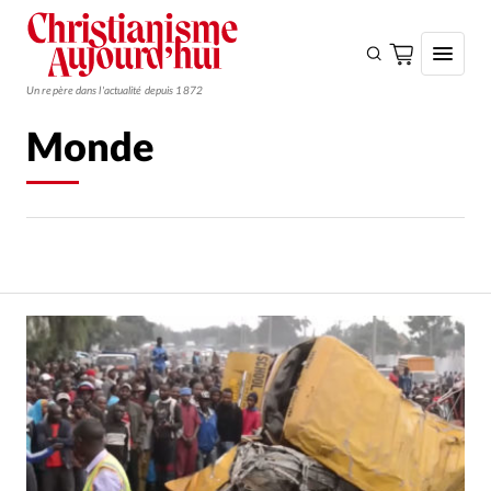
Un repère dans l'actualité depuis 1872
Monde
S'ABONNER
Monde
Eglises
Opinions
Tous les articles
Faire un don
Emploi
Se connecter