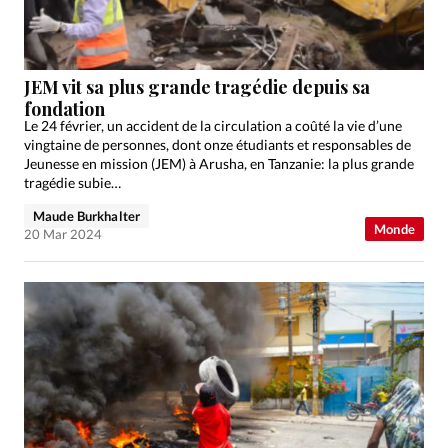
Édition: Suisse
Devise:
CHF
RUBRIQUES
JEM vit sa plus grande tragédie depuis sa
Tous les articles
Actualité chrétienne
fondation
Le 24 février, un accident de la circulation a coûté la vie d’une
Actualité internationale
Chronique
Culture
vingtaine de personnes, dont onze étudiants et responsables de
Dossier
Eglises
Foi
Génération réveil
Monde
Jeunesse en mission (JEM) à Arusha, en Tanzanie: la plus grande
tragédie subie…
Opinions
Publireportage
Relations Aujourd'hui
Société
Tour du monde des Eglises
Trait d'Ixène
Maude Burkhalter
Monde
20 Mar 2024
Vécu
Vie Intérieure