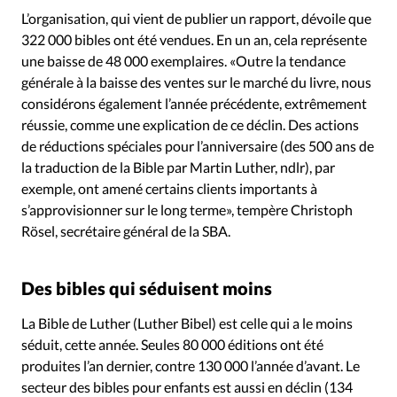
Édition: Internationale
L’organisation, qui vient de publier un rapport, dévoile que
Devise:
CHF
322 000 bibles ont été vendues. En un an, cela représente
une baisse de 48 000 exemplaires. «Outre la tendance
RUBRIQUES
générale à la baisse des ventes sur le marché du livre, nous
Tous les articles
Actualité chrétienne
considérons également l’année précédente, extrêmement
Actualité internationale
Chronique
Culture
réussie, comme une explication de ce déclin. Des actions
Dossier
Eglises
Foi
Génération réveil
Monde
de réductions spéciales pour l’anniversaire (des 500 ans de
Opinions
Publireportage
Relations Aujourd'hui
la traduction de la Bible par Martin Luther, ndlr), par
exemple, ont amené certains clients importants à
Société
Tour du monde des Eglises
Trait d'Ixène
s’approvisionner sur le long terme», tempère Christoph
Vécu
Vie Intérieure
Rösel, secrétaire général de la SBA.
Des bibles qui séduisent moins
La Bible de Luther (Luther Bibel) est celle qui a le moins
séduit, cette année. Seules 80 000 éditions ont été
produites l’an dernier, contre 130 000 l’année d’avant. Le
secteur des bibles pour enfants est aussi en déclin (134