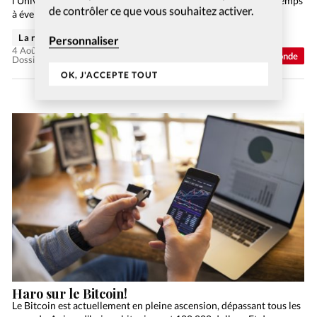
l’Université du Texas. Elle consacre une grande partie de son temps
de contrôler ce que vous souhaitez activer.
à éveiller les consciences sur le réchauffement climatique.
La rédaction de Christianisme Aujourd'hui
Personnaliser
4 Août 2026
Monde
Dossier: Crise climatique, crise spirituelle ?
OK, J'ACCEPTE TOUT
Haro sur le Bitcoin!
Le Bitcoin est actuellement en pleine ascension, dépassant tous les