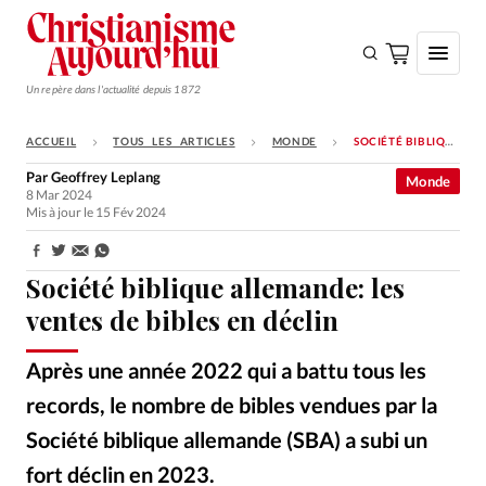
Un repère dans l'actualité depuis 1872
ACCUEIL
TOUS LES ARTICLES
MONDE
SOCIÉTÉ BIBLIQUE ALLEMANDE: LES VENTES DE BIBLES EN DÉCLIN
S'ABONNER
Par
Geoffrey Leplang
Monde
8 Mar 2024
Monde
Mis à jour le 15 Fév 2024
Eglises
Partager:
Opinions
Société biblique allemande: les
ventes de bibles en déclin
Tous les articles
Faire un don
Après une année 2022 qui a battu tous les
Emploi
records, le nombre de bibles vendues par la
Société biblique allemande (SBA) a subi un
Se connecter
fort déclin en 2023.
GettyImages
©