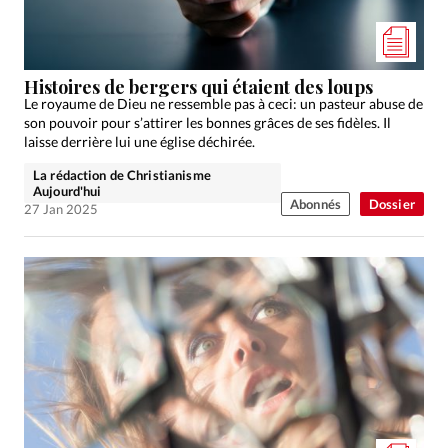
Édition: Suisse
Devise:
CHF
RUBRIQUES
Histoires de bergers qui étaient des loups
Tous les articles
Actualité chrétienne
Le royaume de Dieu ne ressemble pas à ceci: un pasteur abuse de
son pouvoir pour s’attirer les bonnes grâces de ses fidèles. Il
Actualité internationale
Chronique
Culture
laisse derrière lui une église déchirée.
Dossier
Eglises
Foi
Génération réveil
Monde
La rédaction de Christianisme
Opinions
Publireportage
Relations Aujourd'hui
Aujourd'hui
Abonnés
Dossier
27 Jan 2025
Société
Tour du monde des Eglises
Trait d'Ixène
Vécu
Vie Intérieure