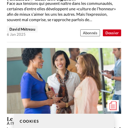
Face aux tensions qui peuvent naître dans les communautés,
certaines d’entre elles développent une «culture de l’honneur»
afin de mieux s’aimer les uns les autres. Mais l'expression,
souvent mal comprise, se rapproche parfois de
l'autocongratulation.
David Métreau
Abonnés
Dossier
6 Jan 2025
Le service en Église, une idée désuète?
COOKIES
À l’heure de l’individualisation de la société, peut-on encore