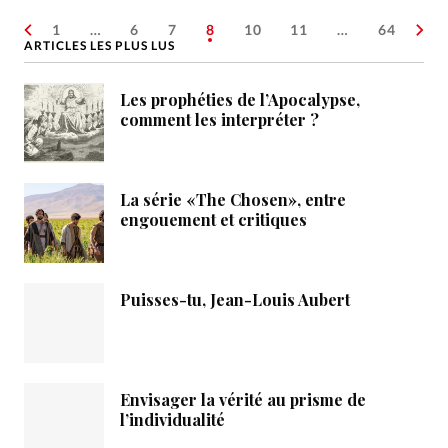
1
…
6
7
8
10
11
…
64
ARTICLES LES PLUS LUS
Les prophéties de l’Apocalypse,
comment les interpréter ?
La série «The Chosen», entre
engouement et critiques
Puisses-tu, Jean-Louis Aubert
Envisager la vérité au prisme de
l’individualité