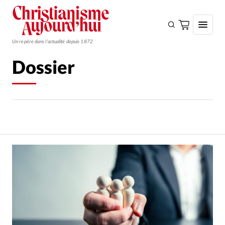
Un repère dans l'actualité depuis 1872
Dossier
S'ABONNER
Monde
Eglises
Opinions
Tous les articles
Faire un don
Emploi
Se connecter