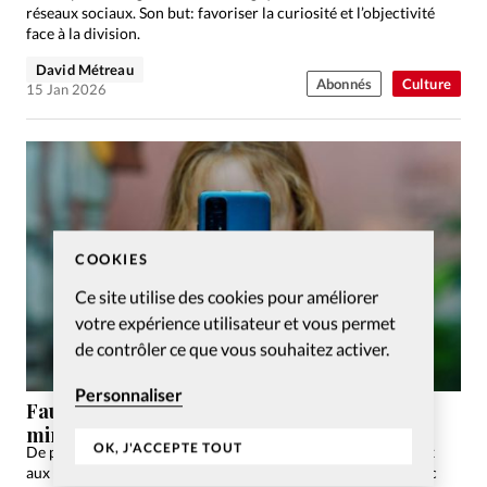
réseaux sociaux. Son but: favoriser la curiosité et l’objectivité
face à la division.
David Métreau
Abonnés
Culture
15 Jan 2026
COOKIES
Ce site utilise des cookies pour améliorer
votre expérience utilisateur et vous permet
de contrôler ce que vous souhaitez activer.
Personnaliser
Faut-il interdire les réseaux sociaux aux
mineurs?
OK, J'ACCEPTE TOUT
De plus en plus de pays désirent interdire les réseaux sociaux
aux mineurs. Vrai problème, mauvaise solution? Analyse avec