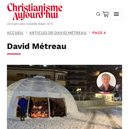
Un repère dans l'actualité depuis 1872
ACCUEIL
ARTICLES DE DAVID MÉTREAU
PAGE 6
S'ABONNER
David Métreau
Monde
Eglises
Opinions
Tous les articles
Faire un don
Emploi
Se connecter