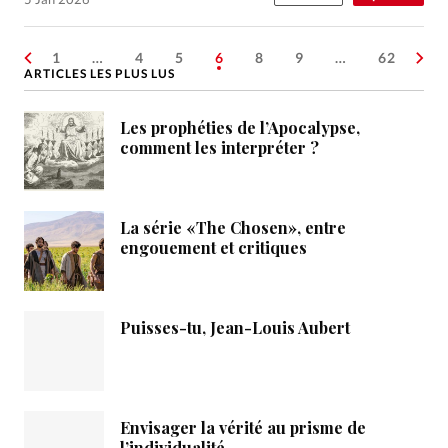
1
…
4
5
6
8
9
…
62
ARTICLES LES PLUS LUS
Les prophéties de l’Apocalypse,
comment les interpréter ?
La série «The Chosen», entre
engouement et critiques
Puisses-tu, Jean-Louis Aubert
Envisager la vérité au prisme de
l’individualité