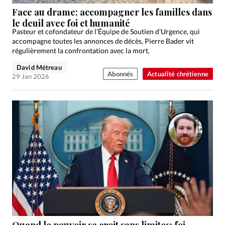
Édition: Internationale
Face au drame: accompagner les familles dans
Devise:
CHF
le deuil avec foi et humanité
Pasteur et cofondateur de l’Équipe de Soutien d’Urgence, qui
RUBRIQUES
accompagne toutes les annonces de décès, Pierre Bader vit
Tous les articles
Actualité chrétienne
régulièrement la confrontation avec la mort.
Actualité internationale
Chronique
Culture
David Métreau
Abonnés
Actualité chrétienne
29 Jan 2026
Dossier
Eglises
Foi
Génération réveil
Monde
Opinions
Publireportage
Relations Aujourd'hui
Société
Tour du monde des Eglises
Trait d'Ixène
Vécu
Vie Intérieure
Quand le pouvoir se croit sans limites: foi,