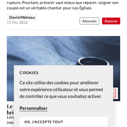
rupture. Pourtant, prévenir vaut mieux que réparer: soigner son
couple est un véritable chantier pour nos Églises.
David Métreau
Abonnés
Dossier
11 Fév 2026
COOKIES
Ce site utilise des cookies pour améliorer
votre expérience utilisateur et vous permet
de contrôler ce que vous souhaitez activer.
Le divorce chez les évangéliques: un tabou à
Personnaliser
briser avec grâce et vérité
Longtemps tabou dans les milieux évangéliques, le divorce
OK, J'ACCEPTE TOUT
interroge aujourd’hui l’Église sur sa manière d’accompagner,