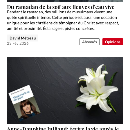
Édition: Internationale
Du ramadan de la soif aux fleuves d’eau vive
Devise:
CHF
Pendant le ramadan, des millions de musulmans vivent une
quête spirituelle intense. Cette période est aussi une occasion
RUBRIQUES
unique pour les chrétiens de témoigner du Christ avec respect,
Tous les articles
Actualité chrétienne
amitié et proximité. Éclairage et pistes concrètes.
Actualité internationale
Chronique
Culture
David Métreau
Abonnés
Opinions
23 Fév 2026
Dossier
Eglises
Foi
Génération réveil
Monde
Opinions
Publireportage
Relations Aujourd'hui
Société
Tour du monde des Eglises
Trait d'Ixène
Vécu
Vie Intérieure
Anne-Dauphine Julliand: écrire la vie après le