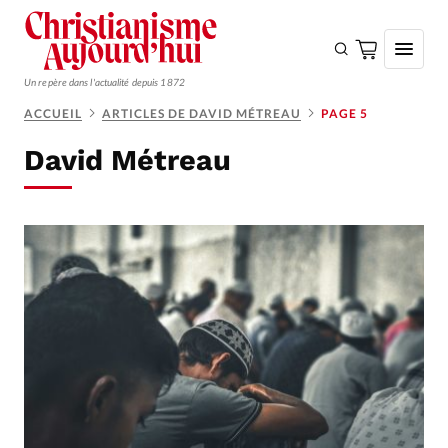
Un repère dans l'actualité depuis 1872
ACCUEIL
ARTICLES DE DAVID MÉTREAU
PAGE 5
S'ABONNER
David Métreau
Monde
Eglises
Opinions
Tous les articles
Faire un don
Emploi
Se connecter