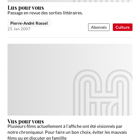
Édition: Internationale
Lus pour vous
Devise:
CHF
Passage en revue des sorties littéraires.
Pierre-André Rossel
RUBRIQUES
Abonnés
Culture
25 Jan 2007
Tous les articles
Actualité chrétienne
Actualité internationale
Chronique
Culture
Dossier
Eglises
Foi
Génération réveil
Monde
Opinions
Publireportage
Relations Aujourd'hui
Société
Tour du monde des Eglises
Trait d'Ixène
Vécu
Vie Intérieure
Vus pour vous
Plusieurs films actuellement à l’affiche ont été visionnés par
notre chroniqueur. Pour faire un bon choix, éviter les mauvais
films ou en discuter en famillle