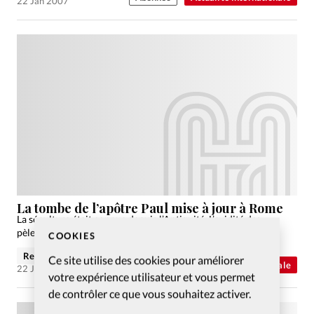
22 Jan 2007
La tombe de l’apôtre Paul mise à jour à Rome
La sépulture était connue depuis l’Antiquité. L’avidité des
pèlerins a poussé le Vatican à l’exposer
COOKIES
Rebecca Piaget
Ce site utilise des cookies pour améliorer
Abonnés
Actualité internationale
22 Jan 2007
votre expérience utilisateur et vous permet
de contrôler ce que vous souhaitez activer.