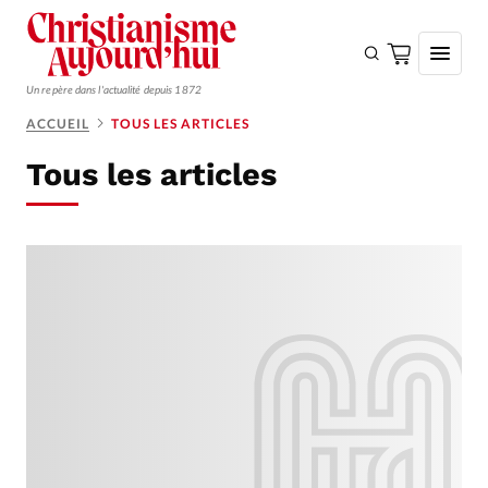
Un repère dans l'actualité depuis 1872
ACCUEIL
TOUS LES ARTICLES
S'ABONNER
Tous les articles
Monde
Eglises
Opinions
Tous les articles
Faire un don
Emploi
Se connecter