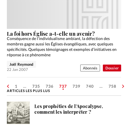
La foi hors Église a-t-elle un avenir?
Conséquence de l’individualisme ambiant, la défection des
membres gagne aussi les Églises évangéliques, avec quelques
spécificités. Quelques témoignages et exemples d’initiatives en
réponse à ce phénomène
Joël Reymond
Abonnés
Dossier
22 Jan 2007
1
…
735
736
737
739
740
…
758
ARTICLES LES PLUS LUS
Les prophéties de l’Apocalypse,
comment les interpréter ?