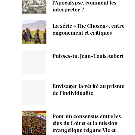
ique
l’Apocalypse, comment les
interpréter ?
s
La série «The Chosen», entre
engouement et critiques
ction
mpte
Puisses-tu, Jean-Louis Aubert
ement d'adresse
ntacter
Envisager la vérité au prisme
de l’individualité
Pour un consensus entre les
élus du Loiret et la mission
évangélique tzigane Vie et