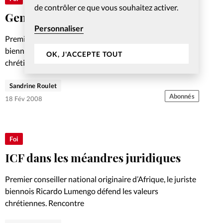
de contrôler ce que vous souhaitez activer.
Genève: une expo pour la Bible
Personnaliser
Premier conseiller national originaire d’Afrique, le juriste
biennois Ricardo Lumengo défend les valeurs
OK, J'ACCEPTE TOUT
chrétiennes. Rencontre
Sandrine Roulet
Abonnés
18 Fév 2008
Foi
ICF dans les méandres juridiques
Premier conseiller national originaire d’Afrique, le juriste
biennois Ricardo Lumengo défend les valeurs
chrétiennes. Rencontre