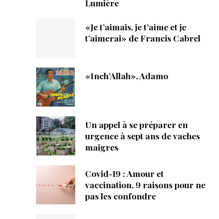
Lumière
«Je t’aimais, je t’aime et je
t’aimerai» de Francis Cabrel
«Inch’Allah», Adamo
Un appel à se préparer en
urgence à sept ans de vaches
maigres
Covid-19 : Amour et
vaccination, 9 raisons pour ne
pas les confondre