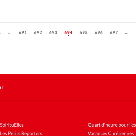
1
…
691
692
693
694
695
696
697
…
er
SpirituElles
Quart d'heure pour l'es
Les Petits Reporters
Vacances Chrétiennes