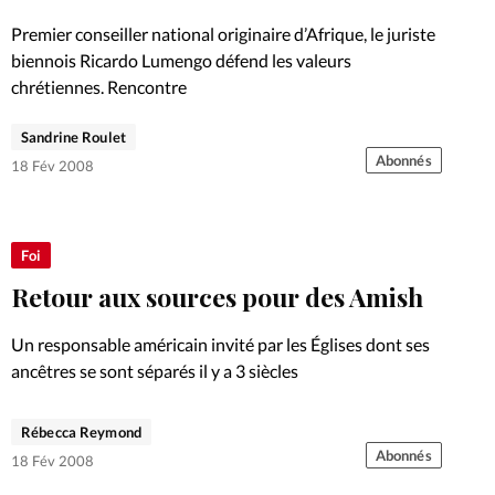
Foi
La bout
Premier conseiller national originaire d’Afrique, le juriste
À propo
biennois Ricardo Lumengo défend les valeurs
Opinions
chrétiennes. Rencontre
La réda
ourd'hui
Sandrine Roulet
Abonnés
18 Fév 2008
Mon co
lises
Changem
Foi
érieure
Retour aux sources pour des Amish
Nous co
Un responsable américain invité par les Églises dont ses
Emploi
ancêtres se sont séparés il y a 3 siècles
Rébecca Reymond
Abonnés
18 Fév 2008