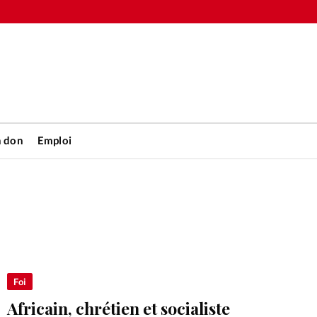
n don
Emploi
Accueil
rétienne
Les abo
nique
Faire u
Foi
Africain, chrétien et socialiste