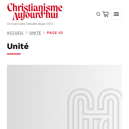
Un repère dans l'actualité depuis 1872
ACCUEIL
UNITÉ
PAGE 10
S'ABONNER
Unité
Monde
Eglises
Opinions
Tous les articles
Faire un don
Emploi
Se connecter