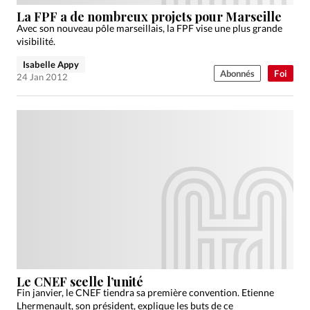
Édition: Internationale
La FPF a de nombreux projets pour Marseille
Devise:
CHF
Avec son nouveau pôle marseillais, la FPF vise une plus grande
visibilité.
RUBRIQUES
Isabelle Appy
Tous les articles
Actualité chrétienne
Abonnés
Foi
24 Jan 2012
Actualité internationale
Chronique
Culture
Dossier
Eglises
Foi
Génération réveil
Monde
Opinions
Publireportage
Relations Aujourd'hui
Société
Tour du monde des Eglises
Trait d'Ixène
Vécu
Vie Intérieure
Le CNEF scelle l’unité
Fin janvier, le CNEF tiendra sa première convention. Etienne
Lhermenault, son président, explique les buts de ce