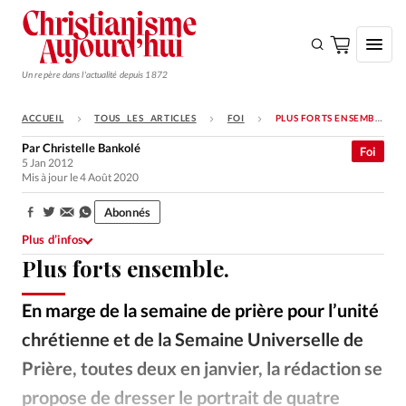
Un repère dans l'actualité depuis 1872
ACCUEIL
TOUS LES ARTICLES
FOI
PLUS FORTS ENSEMBLE.
S'ABONNER
Par
Christelle Bankolé
Foi
5 Jan 2012
Monde
Mis à jour le 4 Août 2020
Eglises
Abonnés
Partager:
Opinions
Plus d’infos
Plus forts ensemble.
Tous les articles
Faire un don
En marge de la semaine de prière pour l’unité
Emploi
chrétienne et de la Semaine Universelle de
Prière, toutes deux en janvier, la rédaction se
Se connecter
propose de dresser le portrait de quatre