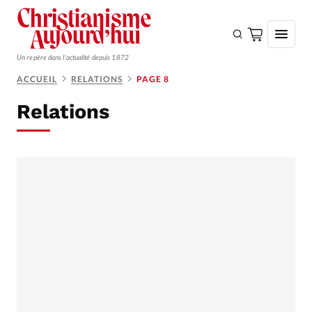
Un repère dans l'actualité depuis 1872
ACCUEIL
RELATIONS
PAGE 8
S'ABONNER
Relations
Monde
Eglises
Opinions
Tous les articles
Faire un don
Emploi
Se connecter