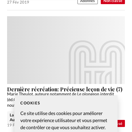
Abonnés
Non classé
27 Fév 2019
Dernière récréation: Précieuse leçon de vie (7)
Marie Theulot, auteure notamment de Le plongeon interdit
(éd.Ourania) et Quais d’exil (éd. Ourania) vous propose la
COOKIES
nouvelle Dernière récréation.
Ce site utilise des cookies pour améliorer
La rédaction de Christianisme
votre expérience utilisateur et vous permet
Aujourd'hui
Abonnés
Non classé
19 Fév 2019
de contrôler ce que vous souhaitez activer.