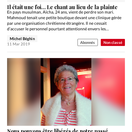
Édition: Internationale
Il était une foi… Le chant au lieu de la plainte
Devise:
CHF
En pays musulman, Aïcha, 24 ans, vient de perdre son mari.
Mahmoud tenait une petite boutique devant une clinique gérée
RUBRIQUES
par une organisation chrétienne étrangère. Il ne cessait
Tous les articles
Actualité chrétienne
d’accuser le personnel pourtant attentionné envers les…
Actualité internationale
Chronique
Culture
Michel Béghin
Abonnés
Non classé
11 Mar 2019
Dossier
Eglises
Foi
Génération réveil
Monde
Opinions
Publireportage
Relations Aujourd'hui
Société
Tour du monde des Eglises
Trait d'Ixène
Vécu
Vie Intérieure
Nous pouvons être libérés de notre passé