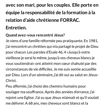
Édition: Internationale
avec son mari, pour les couples. Elle porte en
Devise:
CHF
équipe la responsabilité de la formation à la
RUBRIQUES
relation d’aide chrétienne FORRAC.
Tous les articles
Actualité chrétienne
Entretien.
DR
©
Actualité internationale
Chronique
Culture
Quand avez-vous rencontré Jésus?
Dossier
Eglises
Foi
Génération réveil
Monde
Je viens d’une famille réformée peu pratiquante. En 1981,
Opinions
Publireportage
Relations Aujourd'hui
j’ai rencontré un chrétien qui m’a partagé le projet de Dieu
Société
Tour du monde des Eglises
Trait d'Ixène
pour chacun. Les paroles d’Esaïe 46, 4 «Jusqu’à votre
vieillesse je serai le même, jusqu’à vos cheveux blancs je
Vécu
Vie Intérieure
vous soutiendrai» ont atteint mon cœur chahuté par des
circonstances de vie difficiles. Je me suis sentie accueillie
par Dieu. Lors d’un séminaire, j’ai dit oui au salut en Jésus-
Christ.
Peu affermie, j’ai choisi des chemins humains pour
soulager ma souffrance. Après des années d’errance, j’ai
rejoint une Eglise. J’ai su que Jésus m’aimait et qu’il voulait
me délivrer. A 68 ans, mes cheveux sont blancs et la