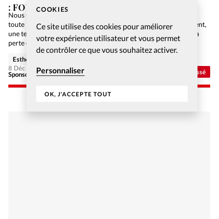
: FOUILLES EN GALILÉE
COOKIES
Nous sommes en 2084. L’humanité n’utilise plus de papier car
toute l’information est numérisée sur Internet. Malheureusement,
Ce site utilise des cookies pour améliorer
une terrible panne informatique de niveau mondial engendre la
votre expérience utilisateur et vous permet
perte de toutes ces précieuses données, et la Bible…
de contrôler ce que vous souhaitez activer.
Esther Hänggi
8 Déc 2020
Personnaliser
Non classé
Sponsorisé - Alliance Biblilque Française
OK, J'ACCEPTE TOUT