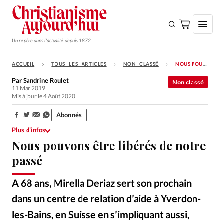
Un repère dans l'actualité depuis 1872
ACCUEIL
TOUS LES ARTICLES
NON CLASSÉ
NOUS POUVONS ÊTRE LIBÉRÉS DE NOTRE PASSÉ
S'ABONNER
Par
Sandrine Roulet
Non classé
11 Mar 2019
Monde
Mis à jour le 4 Août 2020
Eglises
Abonnés
Partager:
Opinions
Plus d’infos
Nous pouvons être libérés de notre
Tous les articles
passé
Faire un don
Emploi
A 68 ans, Mirella Deriaz sert son prochain
dans un centre de relation d’aide à Yverdon-
Se connecter
les-Bains, en Suisse en s’impliquant aussi,