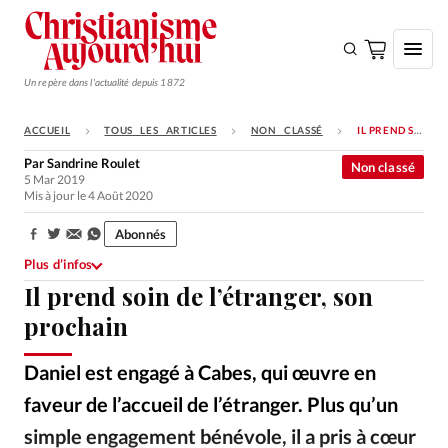
Un repère dans l'actualité depuis 1872
ACCUEIL
TOUS LES ARTICLES
NON CLASSÉ
IL PREND SOIN DE L’ÉTRANGER, SON PROCHAIN
S'ABONNER
Par
Sandrine Roulet
Non classé
5 Mar 2019
Monde
Mis à jour le 4 Août 2020
Eglises
Abonnés
Partager:
Opinions
Plus d’infos
Il prend soin de l’étranger, son
Tous les articles
prochain
Faire un don
Emploi
Daniel est engagé à Cabes, qui œuvre en
faveur de l’accueil de l’étranger. Plus qu’un
Se connecter
simple engagement bénévole, il a pris à cœur