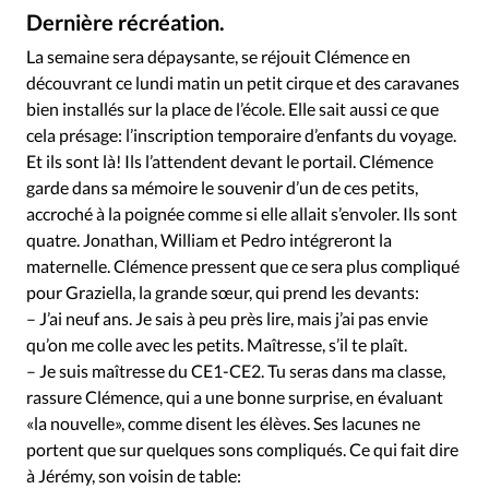
Édition: Internationale
Dernière récréation.
Devise:
CHF
La semaine sera dépaysante, se réjouit Clémence en
découvrant ce lundi matin un petit cirque et des caravanes
RUBRIQUES
Tous les articles
Actualité chrétienne
bien installés sur la place de l’école. Elle sait aussi ce que
cela présage: l’inscription temporaire d’enfants du voyage.
Actualité internationale
Chronique
Culture
Et ils sont là! Ils l’attendent devant le portail. Clémence
Dossier
Eglises
Foi
Génération réveil
Monde
garde dans sa mémoire le souvenir d’un de ces petits,
Opinions
Publireportage
Relations Aujourd'hui
accroché à la poignée comme si elle allait s’envoler. Ils sont
Société
Tour du monde des Eglises
Trait d'Ixène
quatre. Jonathan, William et Pedro intégreront la
maternelle. Clémence pressent que ce sera plus compliqué
Vécu
Vie Intérieure
pour Graziella, la grande sœur, qui prend les devants:
– J’ai neuf ans. Je sais à peu près lire, mais j’ai pas envie
qu’on me colle avec les petits. Maîtresse, s’il te plaît.
– Je suis maîtresse du CE1-CE2. Tu seras dans ma classe,
rassure Clémence, qui a une bonne surprise, en évaluant
«la nouvelle», comme disent les élèves. Ses lacunes ne
portent que sur quelques sons compliqués. Ce qui fait dire
à Jérémy, son voisin de table: