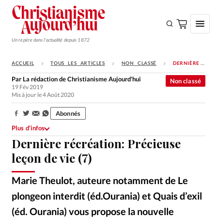
Un repère dans l'actualité depuis 1872
ACCUEIL
TOUS LES ARTICLES
NON CLASSÉ
DERNIÈRE RÉCRÉATION: PRÉCIEUSE LEÇON DE VIE (7)
S'ABONNER
Par
La rédaction de Christianisme Aujourd'hui
Non classé
19 Fév 2019
Monde
Mis à jour le 4 Août 2020
Eglises
Abonnés
Partager:
Opinions
Plus d’infos
Dernière récréation: Précieuse
Tous les articles
leçon de vie (7)
Faire un don
Emploi
Marie Theulot, auteure notamment de Le
plongeon interdit (éd.Ourania) et Quais d’exil
Se connecter
(éd. Ourania) vous propose la nouvelle