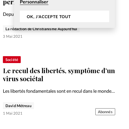
permanent?
Personnaliser
Depuis plus d’un an, le monde est en crise. Mais cet état
OK, J'ACCEPTE TOUT
d’urgence peut-il durer indéfiniment? Quelle place pour
le climat, l’économie ou encore l’état spirituel de la
La rédaction de Christianisme Aujourd'hui
société? Un état d’urgence en révèle un…
3 Mai 2021
Société
Le recul des libertés, symptôme d’un
virus sociétal
Les libertés fondamentales sont en recul dans le monde
depuis plusieurs années déjà et la pandémie ne fait que
renforcer la tendance. Mais quelles sont les
David Métreau
conséquences et les origines de ce recul des libertés?…
Abonnés
1 Mai 2021