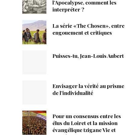
ique
l’Apocalypse, comment les
interpréter ?
s
La série «The Chosen», entre
engouement et critiques
ction
mpte
Puisses-tu, Jean-Louis Aubert
ement d'adresse
ntacter
Envisager la vérité au prisme
de l’individualité
Pour un consensus entre les
élus du Loiret et la mission
évangélique tzigane Vie et