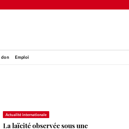
n don
Emploi
Accueil
rétienne
Les abo
nique
Faire u
Actualité internationale
La laïcité observée sous une