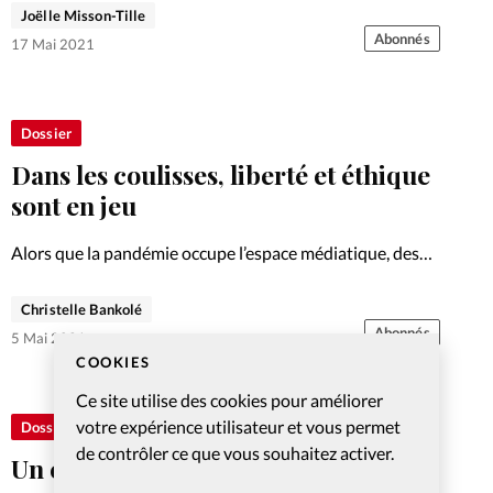
Joëlle Misson-Tille
Abonnés
17 Mai 2021
Dossier
Dans les coulisses, liberté et éthique
sont en jeu
Alors que la pandémie occupe l’espace médiatique, des
lois récemment votées en catimini franchissent un pallier
décisif en matière de laïcité, de défense de la vie humaine,
Christelle Bankolé
de liberté de conscience et de liberté religieuse.…
Abonnés
5 Mai 2021
COOKIES
Ce site utilise des cookies pour améliorer
votre expérience utilisateur et vous permet
Dossier
de contrôler ce que vous souhaitez activer.
Un état d’urgence doit-il être