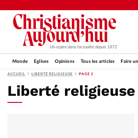
Un repère dans l'actualité depuis 1872
Monde
Eglises
Opinions
Tous les articles
Faire u
ACCUEIL
LIBERTÉ RELIGIEUSE
PAGE 2
Liberté religieuse
RUBRIQUES
Tous les articles
Actualité ch
Actualité internationale
Chro