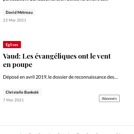
dernier mot pour qualifier la Passion de Jésus. Il a
David Métreau
pourtant bel et bien été persécuté par ses…
23 Mar 2021
Eglises
Vaud: Les évangéliques ont le vent
en poupe
Déposé en avril 2019, le dossier de reconnaissance des
évangéliques en tant qu’institution d’intérêt public
connaît un coup d’accélérateur dans le canton de Vaud.
Christelle Bankolé
Abonnés
7 Mar 2021