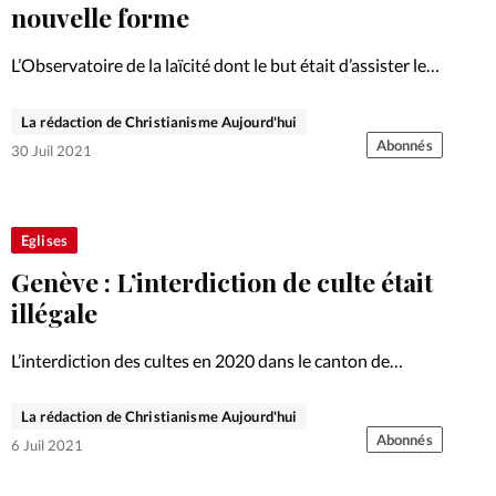
Foi
La bout
nouvelle forme
À propo
Opinions
L’Observatoire de la laïcité dont le but était d’assister le
gouvernement et de mieux faire respecter le principe de
La réda
laïcité dans les services publics a été supprimé.
La rédaction de Christianisme Aujourd'hui
ourd'hui
Abonnés
30 Juil 2021
Mon co
lises
Changem
Eglises
érieure
Genève : L’interdiction de culte était
Nous co
illégale
L’interdiction des cultes en 2020 dans le canton de
Emploi
Genève était illégale. C’est ce qu’a reconnu la Chambre
constitutionnelle de Genève dans un arrêt rendu le 6
La rédaction de Christianisme Aujourd'hui
mai.
Abonnés
6 Juil 2021