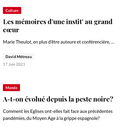
Culture
Les mémoires d’une instit’ au grand
cœur
Marie Theulot, en plus d’être auteure et conférencière, a
aussi été institutrice. Son livre raconte les mémoires de
Clémence, une institutrice qui s’apprête à partir à la
David Métreau
retraite. Retour sur sa vocation.
17 Juin 2021
Monde
A-t-on évolué depuis la peste noire?
Comment les Eglises ont-elles fait face aux précédentes
pandémies, du Moyen Age à la grippe espagnole?