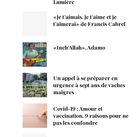
Lumière
«Je t’aimais, je t’aime et je
t’aimerai» de Francis Cabrel
«Inch’Allah», Adamo
Un appel à se préparer en
urgence à sept ans de vaches
maigres
Covid-19 : Amour et
vaccination, 9 raisons pour ne
pas les confondre