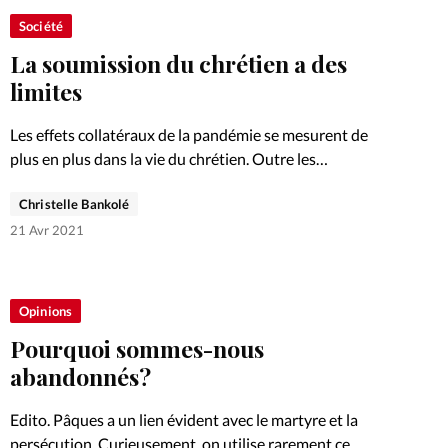
Société
La soumission du chrétien a des
limites
Les effets collatéraux de la pandémie se mesurent de
plus en plus dans la vie du chrétien. Outre les
restrictions, la question de la soumission se pose.
Christelle Bankolé
21 Avr 2021
Opinions
Pourquoi sommes-nous
abandonnés?
Edito. Pâques a un lien évident avec le martyre et la
persécution. Curieusement, on utilise rarement ce