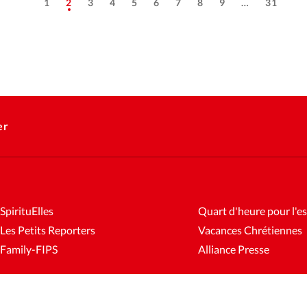
1
2
3
4
5
6
7
8
9
…
31
er
SpirituElles
Quart d'heure pour l'es
Les Petits Reporters
Vacances Chrétiennes
Family-FIPS
Alliance Presse
es
Mentions légales
Gestion des cookies