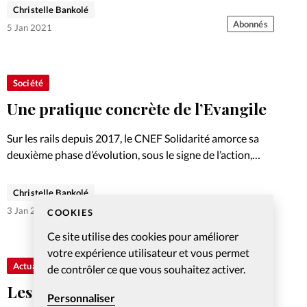
Ethique, théologie, charité, les exemples sont plus
Christelle Bankolé
nombreux qu’il n’y paraît, à quelques nuances près
Abonnés
5 Jan 2021
toutefois. Exemples.
Société
Une pratique concrète de l’Evangile
Sur les rails depuis 2017, le CNEF Solidarité amorce sa
deuxième phase d’évolution, sous le signe de l’action,
avec la nouvelle présidence du pasteur et entrepreneur
Luc Maroni.
Christelle Bankolé
3 Jan 2021
COOKIES
Ce site utilise des cookies pour améliorer
votre expérience utilisateur et vous permet
Actualité internationale
de contrôler ce que vous souhaitez activer.
Les prix de l’année 2020
Personnaliser