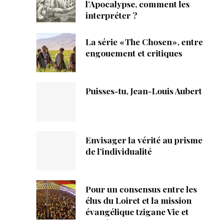
ique
l’Apocalypse, comment les
interpréter ?
s
La série «The Chosen», entre
engouement et critiques
ction
mpte
Puisses-tu, Jean-Louis Aubert
ement d'adresse
ntacter
Envisager la vérité au prisme
de l’individualité
Pour un consensus entre les
élus du Loiret et la mission
évangélique tzigane Vie et