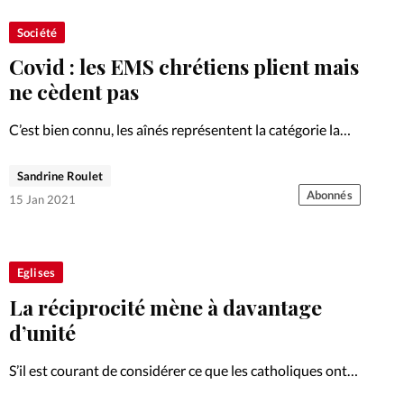
Société
Covid : les EMS chrétiens plient mais
ne cèdent pas
C’est bien connu, les aînés représentent la catégorie la
plus à risque face au Coronavirus. Comment les
institutions chrétiennes accueillant des seniors font-
Sandrine Roulet
elles face à la crise sanitaire? Le point avec l’Armée du
Abonnés
15 Jan 2021
Salut (AdS)…
Eglises
La réciprocité mène à davantage
d’unité
S’il est courant de considérer ce que les catholiques ont
emprunté aux évangéliques, la réciproque est aussi vraie.