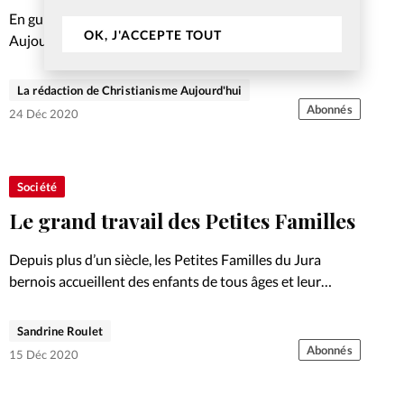
En guise de prix, la rédaction du Christianisme
OK, J'ACCEPTE TOUT
Aujourd’hui offre une année de prière régulière aux deux
lauréats.
La rédaction de Christianisme Aujourd'hui
Abonnés
24 Déc 2020
Société
Le grand travail des Petites Familles
Depuis plus d’un siècle, les Petites Familles du Jura
bernois accueillent des enfants de tous âges et leur
donnent un foyer aimant et constructif. Portrait.
Sandrine Roulet
Abonnés
15 Déc 2020