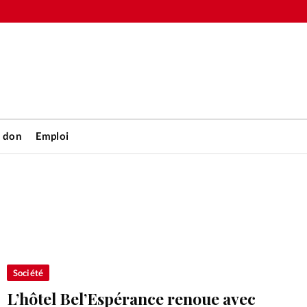
n don
Emploi
Accueil
rétienne
Les abo
nique
Faire u
Société
L’hôtel Bel’Espérance renoue avec