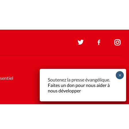
sentiel
Soutenez la presse évangélique.
Faites un don pour nous aider à
nous développer
Support et maintenance:
Solutions Kläy