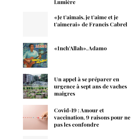
Lumière
«Je t’aimais, je t’aime et je
t’aimerai» de Francis Cabrel
«Inch’Allah», Adamo
Un appel à se préparer en
urgence à sept ans de vaches
maigres
Covid-19 : Amour et
vaccination, 9 raisons pour ne
pas les confondre