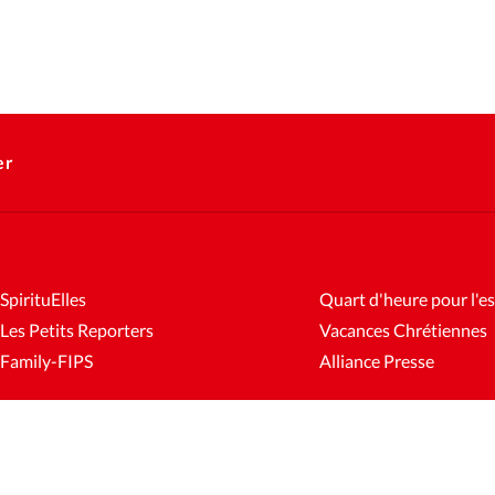
er
SpirituElles
Quart d'heure pour l'es
Les Petits Reporters
Vacances Chrétiennes
Family-FIPS
Alliance Presse
es
Mentions légales
Gestion des cookies