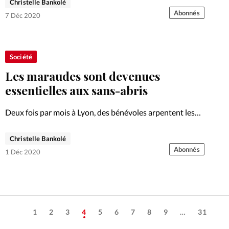
l’opération Jérémie au cœur de la crise pandémique. Un
Christelle Bankolé
appel à s’engager en paroles et en actes au plus…
Abonnés
7 Déc 2020
Société
Les maraudes sont devenues
essentielles aux sans-abris
Deux fois par mois à Lyon, des bénévoles arpentent les
rues pour apporter un soutien matériel et spirituel aux
personnes sans domicile fixe. Covid, mesures hivernales,
Christelle Bankolé
économie en chute libre... Quelles sont les difficultés
Abonnés
1 Déc 2020
auxquelles…
1
2
3
4
5
6
7
8
9
…
31