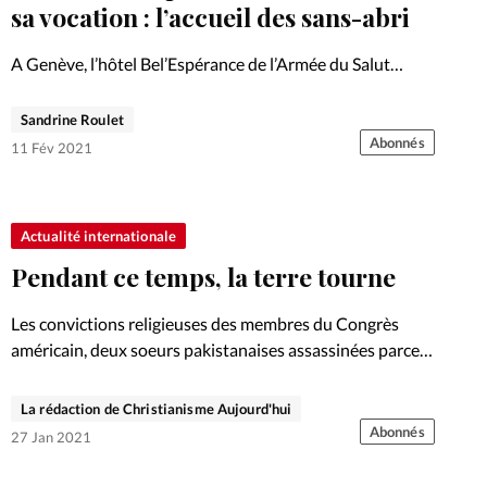
Foi
La bout
sa vocation : l’accueil des sans-abri
À propo
Opinions
A Genève, l’hôtel Bel’Espérance de l’Armée du Salut
accueille des sans-abri depuis le printemps 2020, comme
La réda
les clients ne sont plus au rendez-vous à cause du Covid.
Sandrine Roulet
ourd'hui
Une occasion d’aider chacune de ces personnes à…
Abonnés
11 Fév 2021
Mon co
lises
Changem
Actualité internationale
érieure
Pendant ce temps, la terre tourne
Nous co
Les convictions religieuses des membres du Congrès
américain, deux soeurs pakistanaises assassinées parce
Emploi
que chrétiennes, première condamnation en Suisse en
vertu de la norme pénale anti-homophobie... L'actualité
La rédaction de Christianisme Aujourd'hui
en bref.
Abonnés
27 Jan 2021