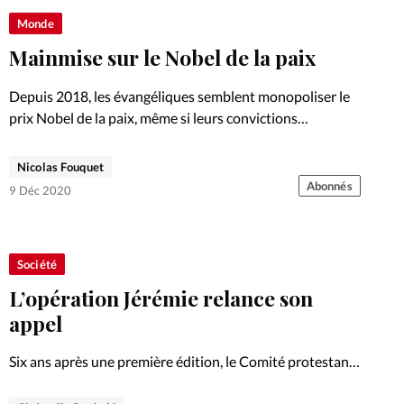
Monde
Mainmise sur le Nobel de la paix
Depuis 2018, les évangéliques semblent monopoliser le
prix Nobel de la paix, même si leurs convictions
chrétiennes sont souvent passées sous silence.
Nicolas Fouquet
Abonnés
9 Déc 2020
Société
L’opération Jérémie relance son
appel
Six ans après une première édition, le Comité protestant
évangélique pour la dignité humaine (CPDH) réitère