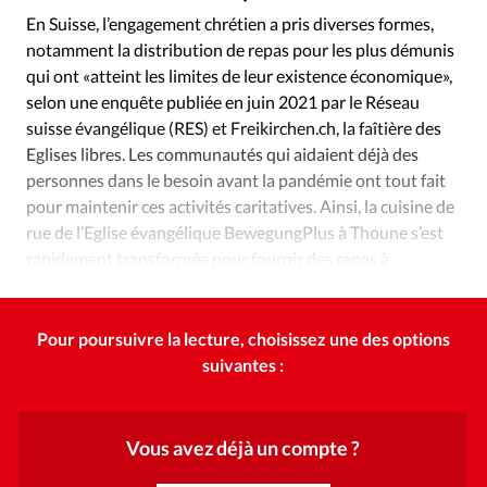
Édition: Internationale
En Suisse, l’engagement chrétien a pris diverses formes,
Devise:
CHF
notamment la distribution de repas pour les plus démunis
qui ont «atteint les limites de leur existence économique»,
RUBRIQUES
selon une enquête publiée en juin 2021 par le Réseau
Tous les articles
Actualité chrétienne
suisse évangélique (RES) et Freikirchen.ch, la faîtière des
Actualité internationale
Chronique
Culture
Eglises libres. Les communautés qui aidaient déjà des
Dossier
Eglises
Foi
Génération réveil
Monde
personnes dans le besoin avant la pandémie ont tout fait
Opinions
Publireportage
Relations Aujourd'hui
pour maintenir ces activités caritatives. Ainsi, la cuisine de
rue de l’Eglise évangélique BewegungPlus à Thoune s’est
Société
Tour du monde des Eglises
Trait d'Ixène
rapidement transformée pour fournir des repas à
Vécu
Vie Intérieure
emporter.
Pour poursuivre la lecture, choisissez une des options
suivantes :
Vous avez déjà un compte ?