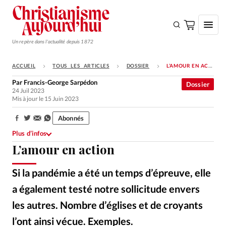
Un repère dans l'actualité depuis 1872
ACCUEIL
TOUS LES ARTICLES
DOSSIER
L’AMOUR EN ACTION
S'ABONNER
Par
Francis-George Sarpédon
Dossier
24 Juil 2023
Monde
Mis à jour le 15 Juin 2023
Eglises
Abonnés
Partager:
Opinions
Plus d’infos
L’amour en action
Tous les articles
Faire un don
Si la pandémie a été un temps d’épreuve, elle
Emploi
a également testé notre sollicitude envers
les autres. Nombre d’églises et de croyants
Se connecter
l’ont ainsi vécue. Exemples.
Istockphoto
©